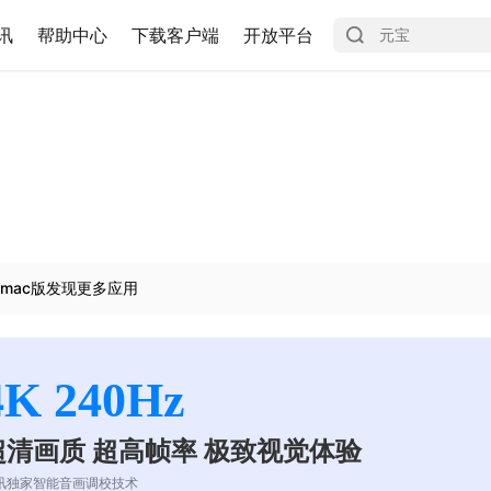
讯
帮助中心
下载客户端
开放平台
mac版发现更多应用
4K 240Hz
超清画质 超高帧率 极致视觉体验
讯独家智能音画调校技术