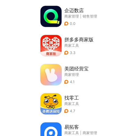
企迈数店
商家管理
|
销售管理
0.0
拼多多商家版
商家工具
3.3
美团经营宝
商家管理
4.1
找零工
商家工具
4.7
易拓客
商家工具
|
商家管理