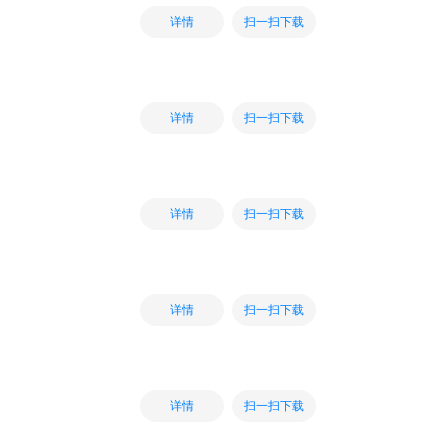
扫一扫下载
详情
扫一扫下载
详情
扫一扫下载
详情
扫一扫下载
详情
扫一扫下载
详情