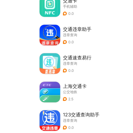
交通卡
手机辅助
0.0
交通违章助手
违章查询
0.0
交通速查易行
违章查询
0.0
上海交通卡
公交地铁
2.5
123交通查询助手
违章查询
0.0