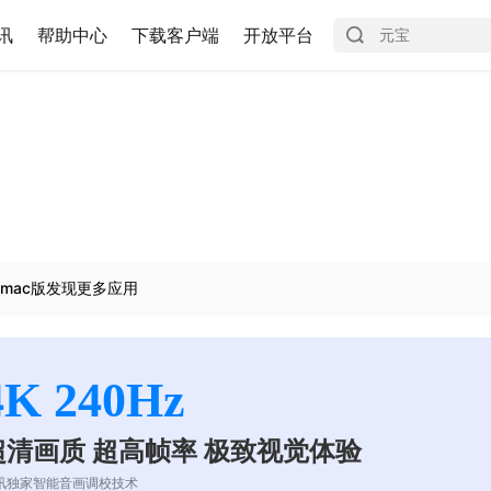
讯
帮助中心
下载客户端
开放平台
mac版发现更多应用
4K 240Hz
超清画质 超高帧率 极致视觉体验
讯独家智能音画调校技术