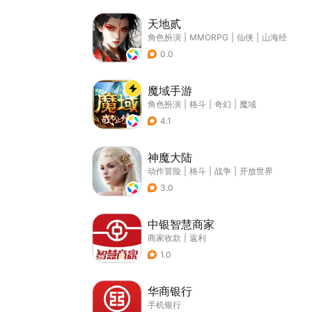
天地贰
角色扮演
|
MMORPG
|
仙侠
|
山海经
0.0
魔域手游
角色扮演
|
格斗
|
奇幻
|
魔域
4.1
神魔大陆
动作冒险
|
格斗
|
战争
|
开放世界
3.0
中银智慧商家
商家收款
|
返利
1.0
华商银行
手机银行