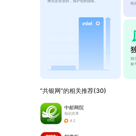
腾讯安全加持，保护你的隐私
给
独
账
“共银网”的相关推荐(30)
中邮网院
知识共享
4.2