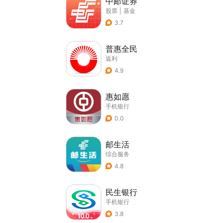
中邮证券
股票
|
基金
3.7
普惠全民
返利
4.9
惠如愿
手机银行
0.0
邮生活
综合服务
4.8
民生银行
手机银行
3.8