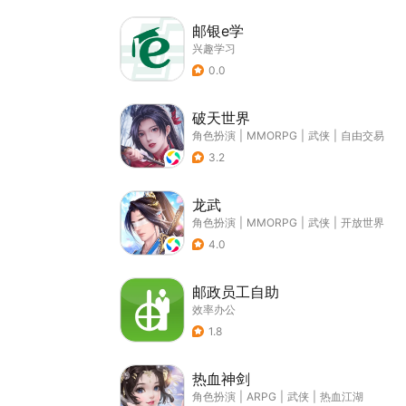
邮银e学
兴趣学习
0.0
破天世界
角色扮演
|
MMORPG
|
武侠
|
自由交易
3.2
龙武
角色扮演
|
MMORPG
|
武侠
|
开放世界
4.0
邮政员工自助
效率办公
1.8
热血神剑
角色扮演
|
ARPG
|
武侠
|
热血江湖