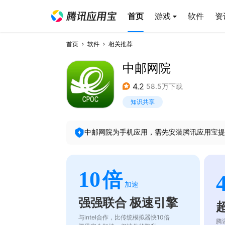
首页
游戏
软件
资
首页
软件
相关推荐
中邮网院
4.2
58.5万下载
知识共享
中邮网院
为手机应用，需先安装腾讯应用宝提
10
倍
加速
强强联合 极速引擎
与intel合作，比传统模拟器快10倍
腾