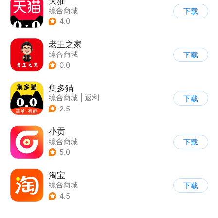
天猫
综合商城
下载
4.0
老王之家
综合商城
下载
0.0
集多猫
综合商城
|
返利
下载
|
商品推荐
2.5
小贡
综合商城
下载
5.0
淘宝
综合商城
下载
4.5