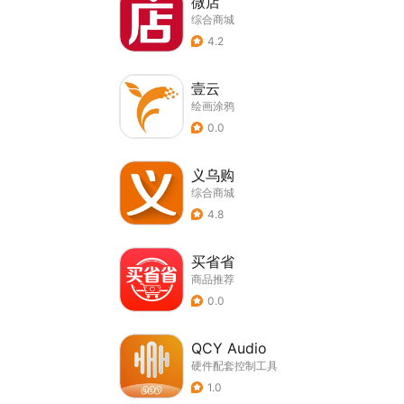
微店
综合商城
4.2
壹云
绘画涂鸦
0.0
义乌购
综合商城
4.8
买省省
商品推荐
0.0
QCY Audio
硬件配套控制工具
1.0