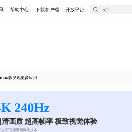
讯
帮助中心
下载客户端
开放平台
mac版发现更多应用
4K 240Hz
超清画质 超高帧率 极致视觉体验
讯独家智能音画调校技术