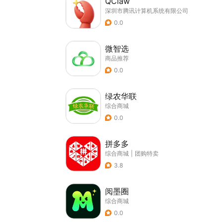
QClaw
深圳市腾讯计算机系统有限公司
0.0
微智选
商品推荐
0.0
绿农华联
综合商城
0.0
拼多多
综合商城
|
团购特卖
3.8
阅墨圈
综合商城
0.0