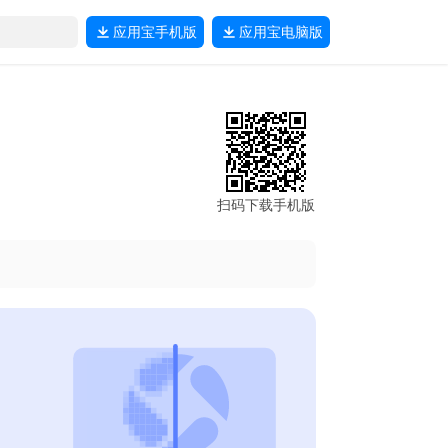
应用宝
手机版
应用宝
电脑版
扫码下载手机版