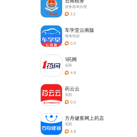
云南税务
业务咨询办理
2.2
车学堂云南版
驾考培训
0.0
1药网
买药
4.8
药云云
买药
0.0
方舟健客网上药店
买药
4.8