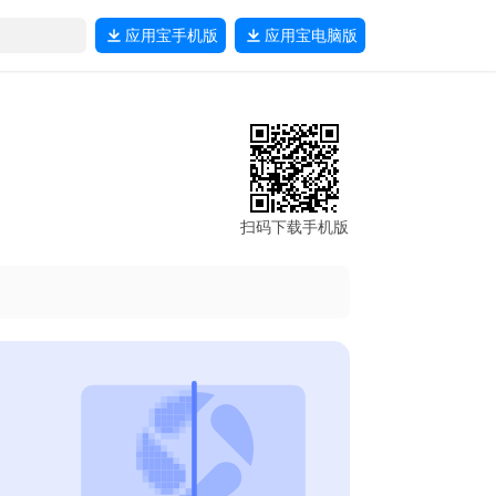
应用宝
手机版
应用宝
电脑版
扫码下载手机版