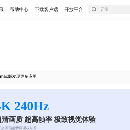
讯
帮助中心
下载客户端
开放平台
mac版发现更多应用
4K 240Hz
超清画质 超高帧率 极致视觉体验
讯独家智能音画调校技术