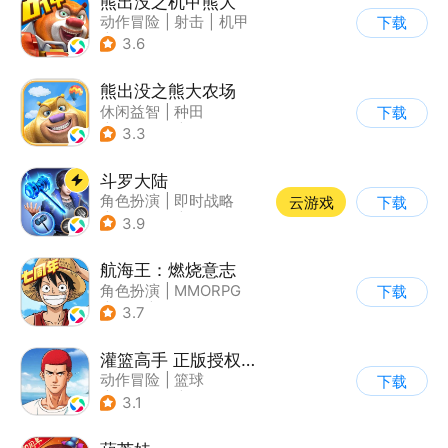
熊出没之机甲熊大
动作冒险
|
射击
|
机甲
下载
|
熊出没
3.6
熊出没之熊大农场
休闲益智
|
种田
下载
|
田园生活
|
熊出没
3.3
斗罗大陆
角色扮演
|
即时战略
云游戏
下载
|
小说改编
|
斗罗大陆
3.9
航海王：燃烧意志
角色扮演
|
MMORPG
下载
|
奇幻
|
海贼王
3.7
灌篮高手 正版授权手游
动作冒险
|
篮球
下载
|
灌篮高手
|
3v3
3.1