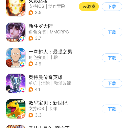
火影忍者
支持iOS
|
动作冒险
云游戏
下载
|
格斗
|
动漫改编
3.5
新斗罗大陆
角色扮演
|
MMORPG
下载
|
奇幻
|
斗罗大陆
3.7
一拳超人：最强之男
角色扮演
|
卡牌
下载
|
动漫改编
|
一拳超人
4.6
奥特曼传奇英雄
单机
|
消除
|
动漫改编
下载
|
奥特曼
4.1
数码宝贝：新世纪
支持iOS
|
卡牌
下载
|
动漫改编
|
数码宝贝
3.3