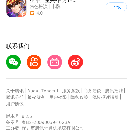
圣斗士星矢-官方正版(腾讯)
角色扮演
|
卡牌
下载
|
动漫改编
4.0
|
圣斗士星矢
联系我们
|
|
|
|
|
关于腾讯
About Tencent
服务条款
商务洽谈
腾讯招聘
|
|
|
|
|
腾讯公益
版权所有
用户权限
隐私政策
侵权投诉指引
用户协议
版本号:
9.2.5
备案号: 粤B2-20090059-1623A
主办者: 深圳市腾讯计算机系统有限公司