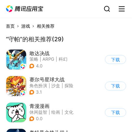
首页
游戏
相关推荐
“守帕”的相关推荐(29)
敢达决战
策略
|
ARPG
|
科幻
下载
|
敢达
4.0
赛尔号星球大战
角色扮演
|
沙盒
|
探险
下载
|
赛尔号
3.1
青漫漫画
休闲益智
|
绘画
|
文化
下载
|
二次元
0.0