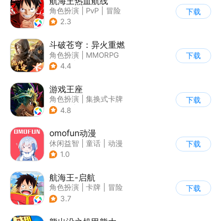
航海王热血航线
角色扮演
|
PvP
|
冒险
下载
|
海贼王
2.3
斗破苍穹：异火重燃
角色扮演
|
MMORPG
下载
|
奇幻
|
斗破苍穹
4.4
游戏王座
角色扮演
|
集换式卡牌
下载
|
奇幻
|
游戏王
4.8
omofun动漫
休闲益智
|
童话
|
动漫
下载
|
卡通
1.0
航海王-启航
角色扮演
|
卡牌
|
冒险
下载
|
海贼王
3.7