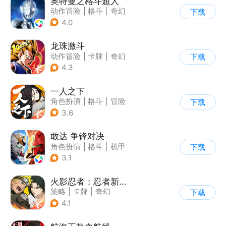
奥特曼之格斗超人
动作冒险
|
格斗
|
奇幻
下载
|
奥特曼
4.0
龙珠激斗
动作冒险
|
卡牌
|
奇幻
下载
|
龙珠
4.3
一人之下
角色扮演
|
格斗
|
冒险
下载
|
一人之下
3.6
敢达 争锋对决
角色扮演
|
格斗
|
机甲
下载
|
敢达
3.1
火影忍者：忍者新世代
策略
|
卡牌
|
奇幻
下载
|
火影
4.1