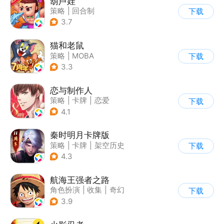
葫芦娃
策略
|
回合制
下载
|
动漫改编
|
葫芦娃
3.7
猫和老鼠
策略
|
MOBA
下载
|
动漫改编
|
猫和老鼠
3.3
恋与制作人
策略
|
卡牌
|
恋爱
下载
|
乙女
4.1
秦时明月卡牌版
策略
|
卡牌
|
架空历史
下载
|
秦时明月
4.3
航海王强者之路
角色扮演
|
收集
|
奇幻
下载
|
海贼王
3.9