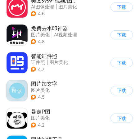
美图秀秀-视频/图片/Live人像精修工具
AI图像处理
|
图片美化
下载
4.6
免费去水印神器
图片美化
|
AI视频处理
下载
4.8
智能证件照
证件照
|
图片美化
下载
|
AI图像处理
|
相机
4.7
图片加文字
图片美化
下载
4.5
暴走P图
图片美化
下载
4.2