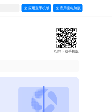
应用宝
手机版
应用宝
电脑版
扫码下载手机版