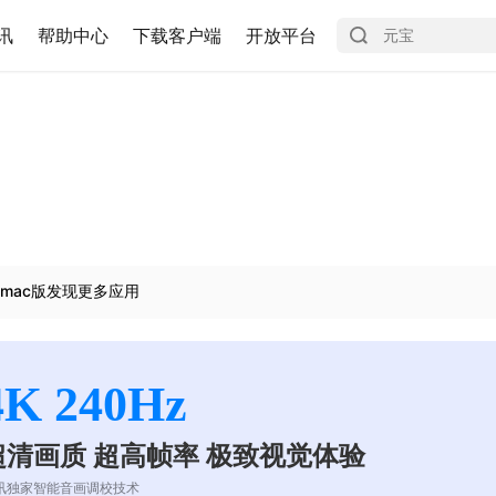
讯
帮助中心
下载客户端
开放平台
mac版发现更多应用
4K 240Hz
超清画质 超高帧率 极致视觉体验
讯独家智能音画调校技术