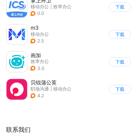
掌上环卫
移动办公
|
效率办公
下载
0.0
m3
移动办公
下载
2.5
画加
效率办公
下载
3.0
贝锐蒲公英
职场沟通
|
移动办公
下载
4.2
联系我们