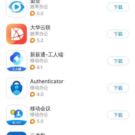
盟楚
效率办公
下载
0.0
大华云联
效率办公
下载
5.2
新薪通-工人端
移动办公
下载
4.1
Authenticator
移动办公
下载
4.0
移动会议
移动办公
下载
5.0