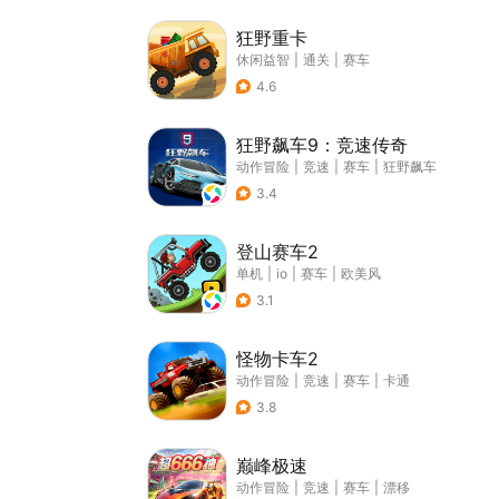
狂野重卡
休闲益智
|
通关
|
赛车
4.6
狂野飙车9：竞速传奇
动作冒险
|
竞速
|
赛车
|
狂野飙车
3.4
登山赛车2
单机
|
io
|
赛车
|
欧美风
3.1
怪物卡车2
动作冒险
|
竞速
|
赛车
|
卡通
3.8
巅峰极速
动作冒险
|
竞速
|
赛车
|
漂移