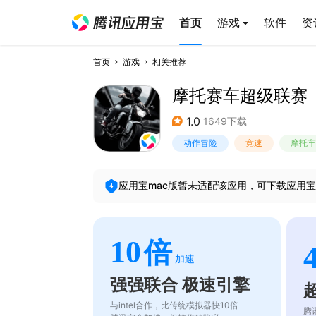
首页
游戏
软件
资
首页
游戏
相关推荐
摩托赛车超级联赛
1.0
1649下载
动作冒险
竞速
摩托车
应用宝mac版暂未适配该应用，可下载应用宝
10
倍
加速
强强联合 极速引擎
与intel合作，比传统模拟器快10倍
腾