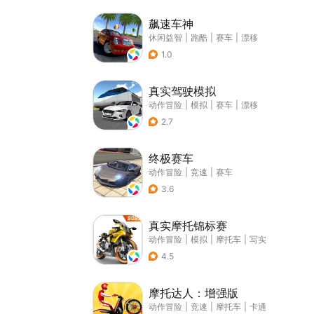
飙速车神
休闲益智
|
跑酷
|
赛车
|
漂移
1.0
真实驾驶模拟
动作冒险
|
模拟
|
赛车
|
漂移
2.7
终极赛车
动作冒险
|
竞速
|
赛车
3.6
真实摩托锦标赛
动作冒险
|
模拟
|
摩托车
|
写实
4.5
摩托达人：增强版
动作冒险
|
竞速
|
摩托车
|
卡通