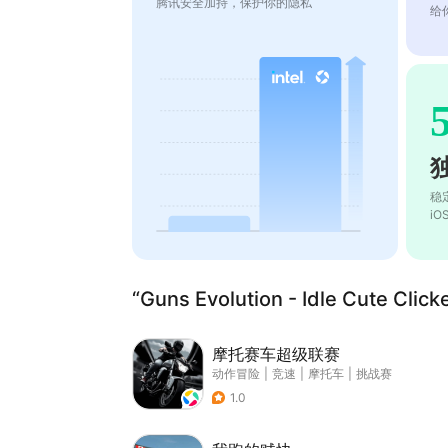
腾讯安全加持，保护你的隐私
给
稳
i
“Guns Evolution - Idle Cute C
摩托赛车超级联赛
动作冒险
|
竞速
|
摩托车
|
挑战赛
1.0