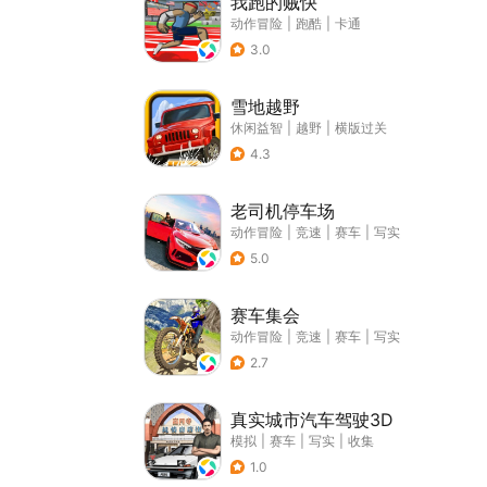
我跑的贼快
动作冒险
|
跑酷
|
卡通
3.0
雪地越野
休闲益智
|
越野
|
横版过关
4.3
老司机停车场
动作冒险
|
竞速
|
赛车
|
写实
5.0
赛车集会
动作冒险
|
竞速
|
赛车
|
写实
2.7
真实城市汽车驾驶3D
模拟
|
赛车
|
写实
|
收集
1.0