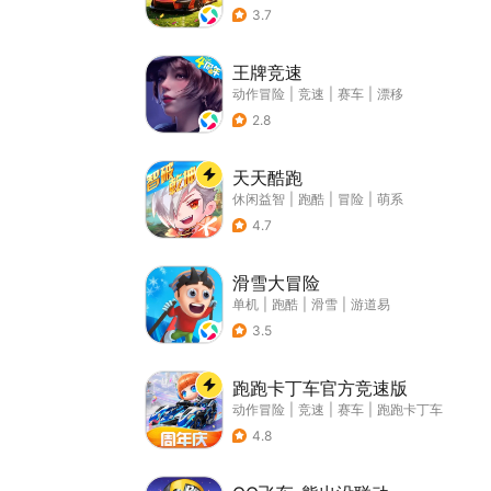
3.7
王牌竞速
动作冒险
|
竞速
|
赛车
|
漂移
2.8
天天酷跑
休闲益智
|
跑酷
|
冒险
|
萌系
4.7
滑雪大冒险
单机
|
跑酷
|
滑雪
|
游道易
3.5
跑跑卡丁车官方竞速版
动作冒险
|
竞速
|
赛车
|
跑跑卡丁车
4.8