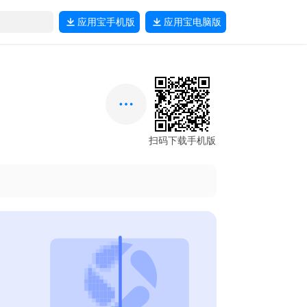
应用宝
手机版
应用宝
电脑版
扫码下载手机版