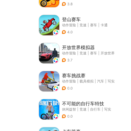
3.8
登山赛车
动作冒险
|
竞速
|
赛车
|
卡通
4.0
开放世界模拟器
动作冒险
|
竞速
|
赛车
|
开放世界
3.7
赛车挑战赛
动作冒险
|
载具模拟
|
汽车
|
写实
0.0
不可能的自行车特技
休闲益智
|
竞速
|
自行车
|
写实
0.0