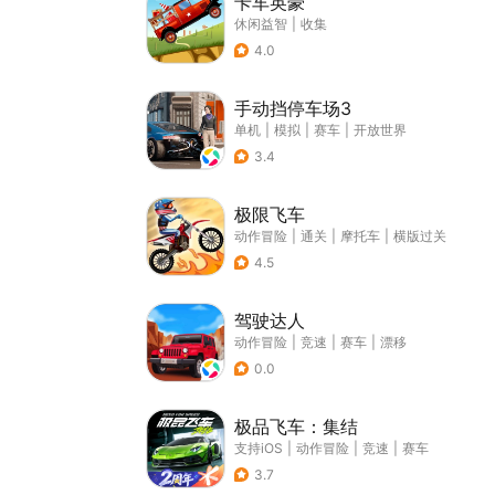
卡车英豪
休闲益智
|
收集
4.0
手动挡停车场3
单机
|
模拟
|
赛车
|
开放世界
3.4
极限飞车
动作冒险
|
通关
|
摩托车
|
横版过关
4.5
驾驶达人
动作冒险
|
竞速
|
赛车
|
漂移
0.0
极品飞车：集结
支持iOS
|
动作冒险
|
竞速
|
赛车
3.7