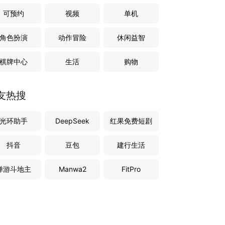
可预约
视频
单机
角色扮演
动作冒险
休闲益智
棋牌中心
生活
购物
友热搜
光环助手
DeepSeek
红果免费短剧
抖音
豆包
建行生活
禅游斗地主
Manwa2
FitPro