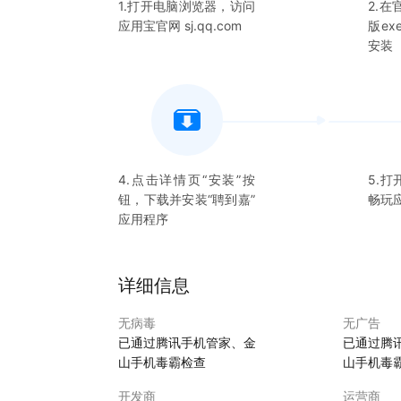
1.打开电脑浏览器，访问
2.
应用宝官网 sj.qq.com
版e
安装
4.点击详情页“安装”按
5.打
钮，下载并安装“
聘到嘉
”
畅玩
应用程序
详细信息
无病毒
无广告
已通过腾讯手机管家、金
已通过腾
山手机毒霸检查
山手机毒
开发商
运营商