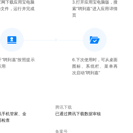
在官网下载应用宝电脑
3.打开应用宝电脑版，搜
xe文件，运行并完成
索“
聘到嘉
”进入应用详情
页
开“
聘到嘉
”按照提示
6.下次使用时，可从桌面
应用
图标、系统栏、菜单再
次启动“
聘到嘉
”
腾讯下载
讯手机管家、金
已通过腾讯下载数据审核
霸检查
备案号