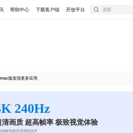
讯
帮助中心
下载客户端
开放平台
mac版发现更多应用
4K 240Hz
超清画质 超高帧率 极致视觉体验
讯独家智能音画调校技术