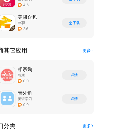
4.6
美团众包
兼职
下载
2.6
商其它应用
更多
相亲鹅
相亲
详情
0.0
青外角
英语学习
详情
0.0
门分类
更多