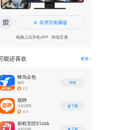
应用宝电脑版
电脑上玩手机APP · 跨端互通
可能还喜欢
更多
蜂鸟众包
兼职
详情
2.3
猎聘
全职招聘
下载
4.9
前程无忧51Job
全职招聘
下载