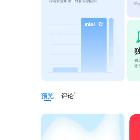
腾讯安全加持，保护你的隐私
给
独
账
2
预览
评论