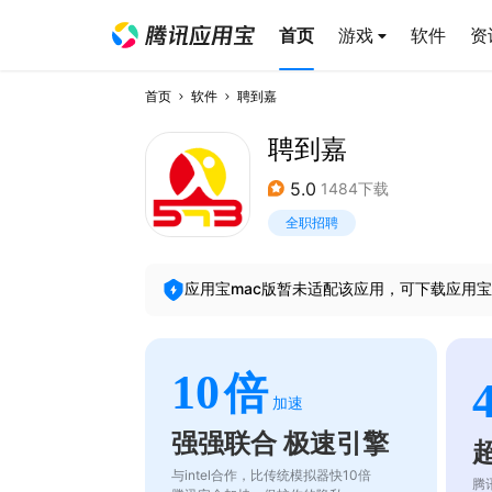
首页
游戏
软件
资
首页
软件
聘到嘉
聘到嘉
5.0
1484下载
全职招聘
应用宝mac版暂未适配该应用，可下载应用宝
10
倍
加速
强强联合 极速引擎
与intel合作，比传统模拟器快10倍
腾