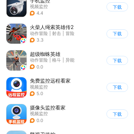
手机监控
视频监控
下载
4.4
火柴人绳索英雄传2
动作冒险
|
射击
|
冒险
下载
|
开放世界
3.3
超级蜘蛛英雄
动作冒险
|
格斗
|
异能
下载
|
开放世界
0.0
免费监控远程看家
视频监控
下载
5.0
摄像头监控看家
视频监控
下载
0.0