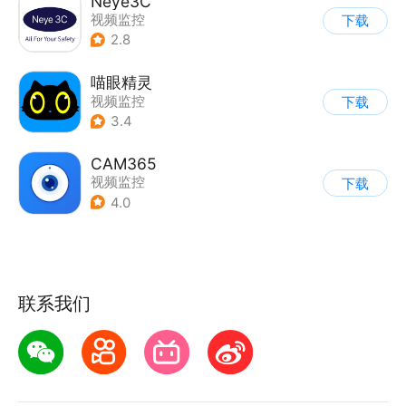
Neye3C
视频监控
下载
2.8
喵眼精灵
视频监控
下载
3.4
CAM365
视频监控
下载
4.0
联系我们