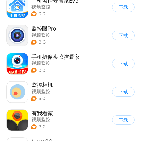
手机监控云看家Eye
视频监控
下载
0.0
监控眼Pro
视频监控
下载
3.3
手机摄像头监控看家
视频监控
下载
0.0
监控相机
视频监控
下载
5.0
有我看家
视频监控
下载
3.2