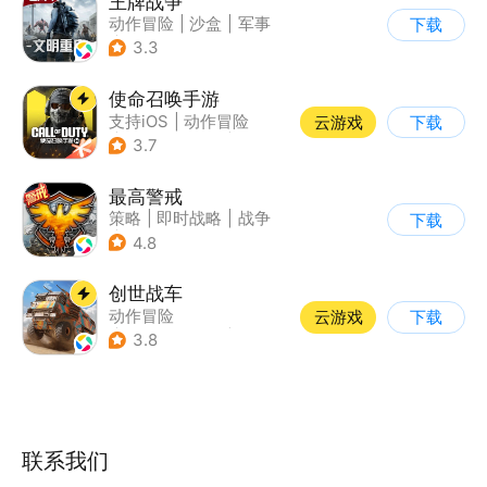
王牌战争
动作冒险
|
沙盒
|
军事
下载
|
开放世界
3.3
使命召唤手游
支持iOS
|
动作冒险
云游戏
下载
|
第一人称射击
|
军事
3.7
最高警戒
策略
|
即时战略
|
战争
下载
|
红警
4.8
创世战车
动作冒险
云游戏
下载
|
第三人称射击
|
坦克
3.8
|
战术竞技
联系我们