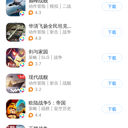
巅峰战舰
动作冒险
|
模拟
|
二战
下载
|
战术竞技
4.3
华清飞扬全民坦克联盟游戏软件v1.0
动作冒险
|
射击
|
战争
下载
|
战术竞技
4.9
剑与家园
策略
|
SLG
|
战争
下载
|
欧美风
3.7
现代战舰
动作冒险
|
射击
|
战舰
下载
|
5v5
3.2
欧陆战争5：帝国
策略
|
战棋
|
架空历史
下载
|
欧陆战争
4.4