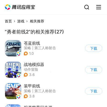
首页
游戏
相关推荐
“勇者前线2”的相关推荐(27)
苍蓝前线
策略
|
第三人称射击
下载
|
军事
|
战术竞技
1.0
战地模拟器
动作冒险
下载
|
第一人称射击
|
枪战
3.6
装甲前线
策略
|
第三人称射击
下载
|
坦克
|
战术竞技
3.8