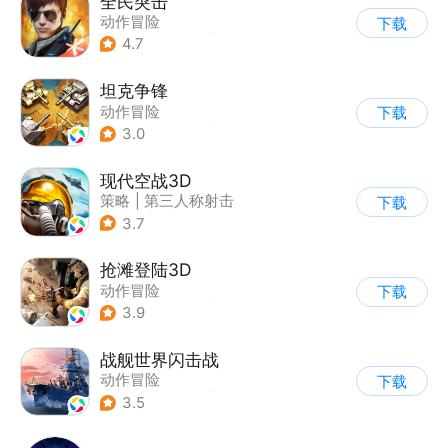
全民突击
动作冒险
下载
|
第三人称射击
|
枪战
4.7
|
战术竞技
坦克争锋
动作冒险
下载
|
第三人称射击
|
二战
3.0
|
战术竞技
现代空战3D
策略
|
第三人称射击
下载
|
军事
|
战术竞技
3.7
抢滩登陆3D
动作冒险
下载
|
第一人称射击
|
枪战
3.9
|
抢滩登陆
战舰世界闪击战
动作冒险
下载
|
第三人称射击
|
战争
3.5
|
战舰世界