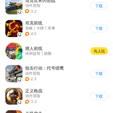
坦克世界闪击战
动作冒险
下载
|
第三人称射击
|
二战
3.2
|
战术竞技
坦克前线
策略
|
卡牌
|
军事
下载
|
战术竞技
4.5
猎人前线
马上玩
休闲益智
|
烧脑
狙击行动：代号猎鹰
动作冒险
下载
|
第一人称射击
|
枪战
2.3
|
写实
正义枪战
动作冒险
下载
|
第一人称射击
|
枪战
3.3
|
战术竞技