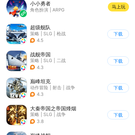
小小勇者
马上玩
角色扮演
|
ARPG
超级舰队
策略
|
SLG
|
枪战
下载
|
写实
4.5
战舰帝国
策略
|
SLG
|
二战
下载
|
写实
4.3
巅峰坦克
动作冒险
|
射击
|
战争
下载
|
战术竞技
4.3
大秦帝国之帝国烽烟
策略
|
SLG
|
战争
下载
|
大秦帝国
3.8