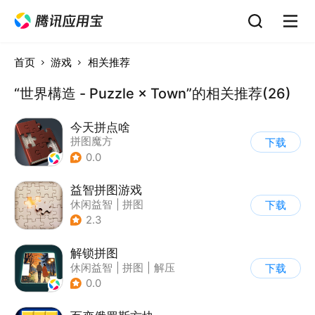
首页
游戏
相关推荐
“世界構造 - Puzzle × Town”的相关推荐(26)
今天拼点啥
拼图魔方
下载
0.0
益智拼图游戏
休闲益智
|
拼图
下载
2.3
解锁拼图
休闲益智
|
拼图
|
解压
下载
|
清新
0.0