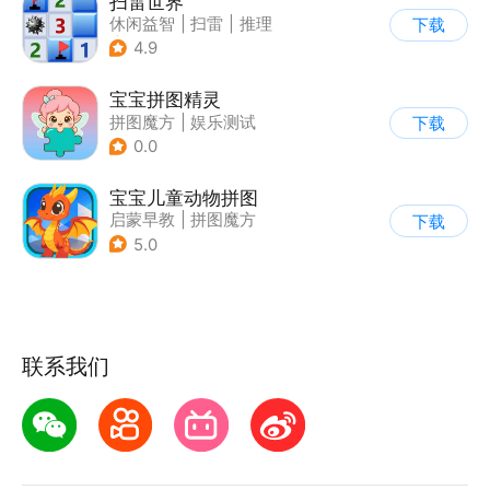
扫雷世界
休闲益智
|
扫雷
|
推理
下载
|
单机
4.9
宝宝拼图精灵
拼图魔方
|
娱乐测试
下载
0.0
宝宝儿童动物拼图
启蒙早教
|
拼图魔方
下载
5.0
联系我们