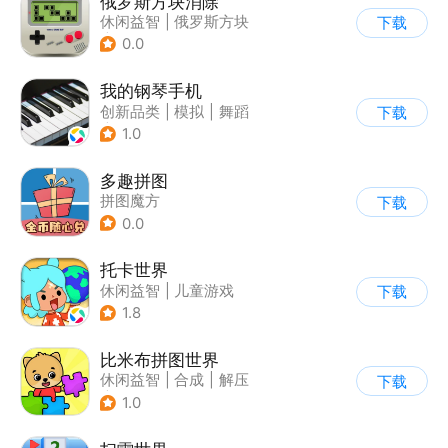
俄罗斯方块消除
休闲益智
|
俄罗斯方块
下载
|
消除
0.0
我的钢琴手机
创新品类
|
模拟
|
舞蹈
下载
|
写实
1.0
多趣拼图
拼图魔方
下载
0.0
托卡世界
休闲益智
|
儿童游戏
下载
1.8
比米布拼图世界
休闲益智
|
合成
|
解压
下载
|
学习教育
1.0