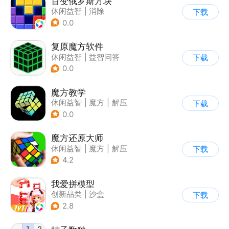
百变俄罗斯方块
休闲益智
|
消除
下载
|
俄罗斯方块
0.0
复原魔方软件
休闲益智
|
益智问答
下载
|
学习教育
|
清新
0.0
魔方教学
休闲益智
|
魔方
|
解压
下载
|
学习教育
0.0
魔方还原大师
休闲益智
|
魔方
|
解压
下载
|
脑洞
4.2
我爱拼模型
创新品类
|
沙盒
下载
|
像素风
|
休闲益智
2.8