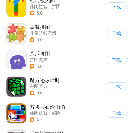
七巧板大师
休闲益智
|
拼图
下载
5.0
益智拼图
儿童益智游戏
下载
|
拼图魔方
0.0
八爪拼图
拼图魔方
下载
5.0
魔方还原计时
拼图魔方
下载
0.0
方块宝石滑消消
休闲益智
|
消除
下载
4.7