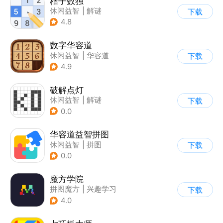
桔子数独
休闲益智
|
解谜
下载
|
学习教育
|
数独
4.8
数字华容道
休闲益智
|
华容道
下载
|
烧脑
|
多比特
4.9
破解点灯
休闲益智
|
解谜
下载
0.0
华容道益智拼图
休闲益智
|
拼图
下载
0.0
魔方学院
拼图魔方
|
兴趣学习
下载
4.0