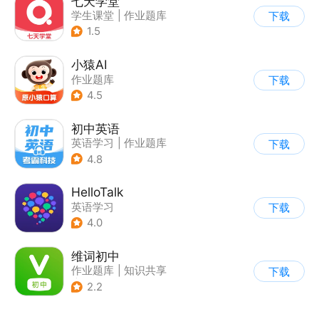
七天学堂
学生课堂
|
作业题库
下载
1.5
小猿AI
作业题库
下载
4.5
初中英语
英语学习
|
作业题库
下载
4.8
HelloTalk
英语学习
下载
4.0
维词初中
作业题库
|
知识共享
下载
|
英语学习
2.2