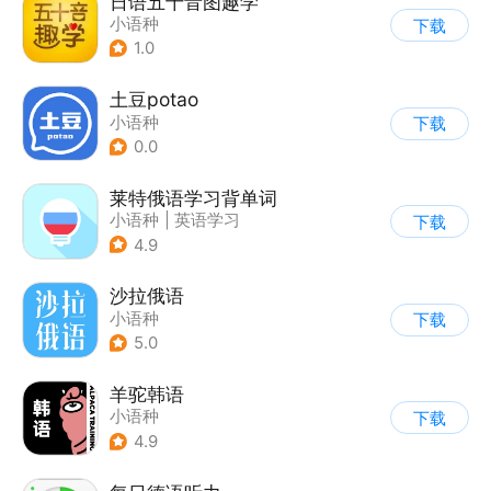
日语五十音图趣学
小语种
下载
1.0
土豆potao
小语种
下载
0.0
莱特俄语学习背单词
小语种
|
英语学习
下载
|
四六级
4.9
沙拉俄语
小语种
下载
5.0
羊驼韩语
小语种
下载
4.9