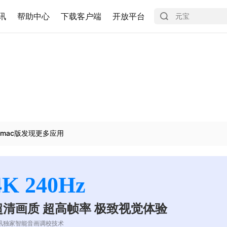
讯
帮助中心
下载客户端
开放平台
mac版发现更多应用
4K 240Hz
超清画质 超高帧率 极致视觉体验
讯独家智能音画调校技术