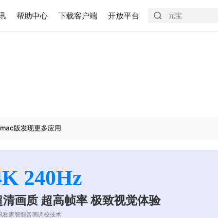
讯
帮助中心
下载客户端
开放平台
mac版发现更多应用
4K 240Hz
超清画质 超高帧率 极致视觉体验
讯独家智能音画调校技术