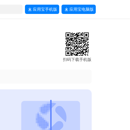
应用宝
手机版
应用宝
电脑版
扫码下载手机版