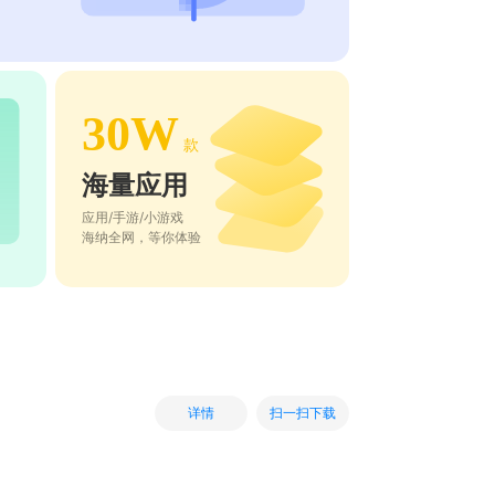
30W
款
海量应用
应用/手游/小游戏
海纳全网，等你体验
扫一扫下载
详情