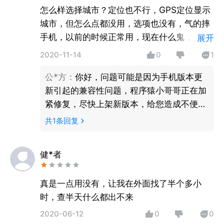
怎么样选择城市？定位也不行，GPS定位显示
城市，但怎么点都没用，选项也没有，气的摔
手机，以前的时候正常用，现在什么鬼，谁能
展开
给我解释一下
2020-11-14
0
1
公*方
：
你好，问题可能是因为手机版本更
新引起的兼容性问题，程序猿小哥哥正在加
紧修复，尽快上架新版本，给您造成不便请
谅解。
共
1
条回复
健*者
真是一点用没有，让我在外面找了半个多小
时，查半天什么都出不来
2020-06-12
0
0