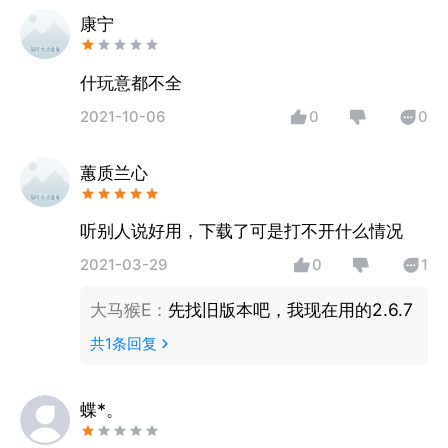
康宁
什玩意都不全
2021-10-06
0
0
蕙质兰心
听别人说好用，下载了可是打不开什么情况
2021-03-29
0
1
大马猴E
：
先找旧版本吧，我现在用的2.6.7
共
1
条回复
蝶*。