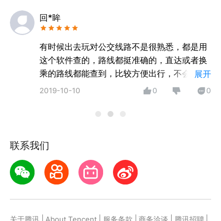
回*眸
有时候出去玩对公交线路不是很熟悉，都是用
这个软件查的，路线都挺准确的，直达或者换
乘的路线都能查到，比较方便出行，不会绕远
展开
路，比较适合我这样的路痴，会继续支持的。
2019-10-10
0
0
联系我们
|
|
|
|
|
关于腾讯
About Tencent
服务条款
商务洽谈
腾讯招聘