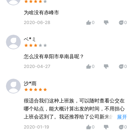
为啥没有赤峰市
2020-06-28
0
0
ベ*ミ
怎么没有阜阳市阜南县呢？
2020-04-27
0
0
沙*雨
很适合我们这种上班族，可以随时查看公交在
哪个站点，能大概计算出发的时间，不用担心
上班会迟到了。我还推荐给了公司新来的同
展开
事，这个软件对他也挺有帮助的，输入起点和
2020-01-19
0
0
终点，就会给推送路线，方便又实用。