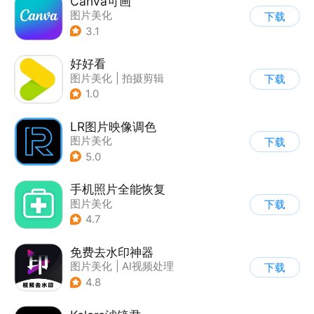
Canva可画
图片美化
下载
3.1
好好看
图片美化
|
拍摄剪辑
下载
1.0
LR图片映像调色
图片美化
下载
5.0
手机照片全能恢复
图片美化
下载
4.7
免费去水印神器
图片美化
|
AI视频处理
下载
4.8