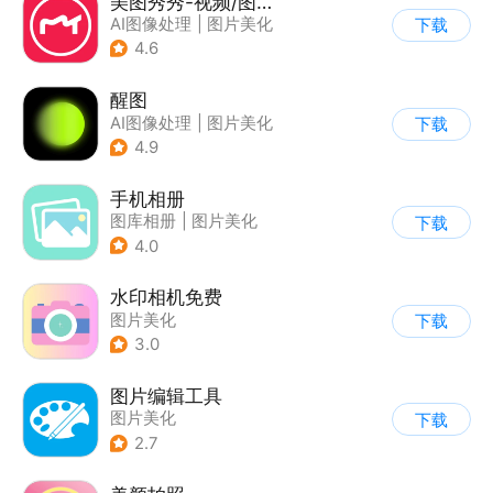
美图秀秀-视频/图片/Live人像精修工具
AI图像处理
|
图片美化
下载
4.6
醒图
AI图像处理
|
图片美化
下载
4.9
手机相册
图库相册
|
图片美化
下载
4.0
水印相机免费
图片美化
下载
3.0
图片编辑工具
图片美化
下载
2.7