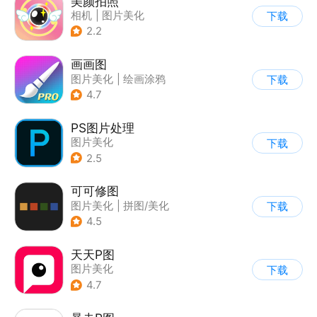
美颜拍照
相机
|
图片美化
下载
2.2
画画图
图片美化
|
绘画涂鸦
下载
4.7
PS图片处理
图片美化
下载
2.5
可可修图
图片美化
|
拼图/美化
下载
4.5
天天P图
图片美化
下载
4.7