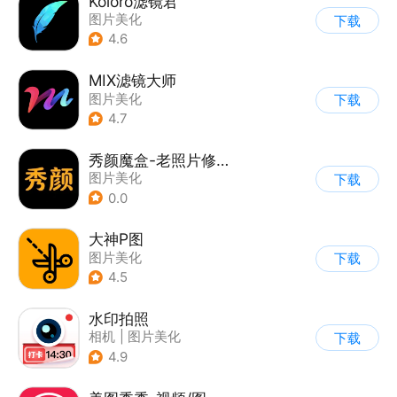
Koloro滤镜君
图片美化
下载
4.6
MIX滤镜大师
图片美化
下载
4.7
秀颜魔盒-老照片修复
图片美化
下载
0.0
大神P图
图片美化
下载
4.5
水印拍照
相机
|
图片美化
下载
4.9