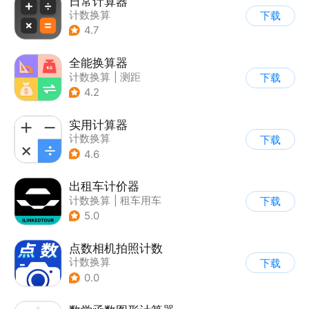
日常计算器
计数换算
下载
4.7
全能换算器
计数换算
|
测距
下载
|
手电激光
4.2
|
其他测量工具
实用计算器
计数换算
下载
4.6
出租车计价器
计数换算
|
租车用车
下载
5.0
点数相机拍照计数
计数换算
下载
0.0