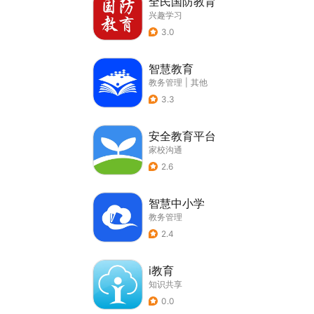
全民国防教育
兴趣学习
3.0
智慧教育
教务管理
|
其他
3.3
安全教育平台
家校沟通
2.6
智慧中小学
教务管理
2.4
i教育
知识共享
0.0