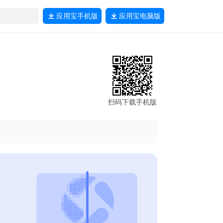
应用宝
手机版
应用宝
电脑版
扫码下载手机版