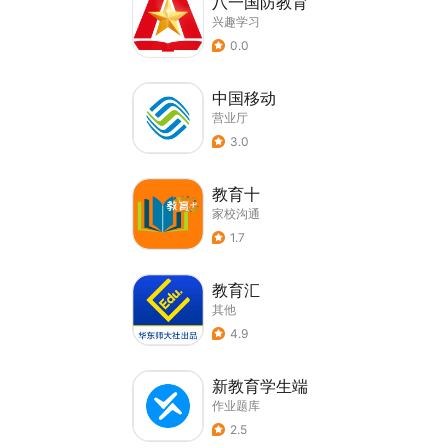
八一国防教育
兴趣学习
0.0
中国移动
营业厅
3.0
教育十
家校沟通
1.7
教育汇
其他
4.9
新教育学生端
作业题库
2.5