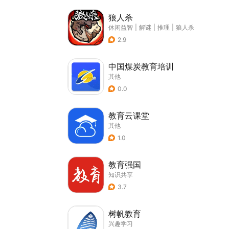
狼人杀
休闲益智
|
解谜
|
推理
|
狼人杀
2.9
中国煤炭教育培训
其他
0.0
教育云课堂
其他
1.0
教育强国
知识共享
3.7
树帆教育
兴趣学习