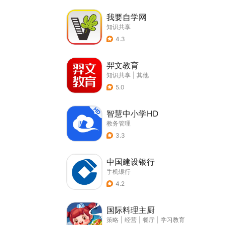
我要自学网
知识共享
4.3
羿文教育
知识共享
|
其他
5.0
智慧中小学HD
教务管理
3.3
中国建设银行
手机银行
4.2
国际料理主厨
策略
|
经营
|
餐厅
|
学习教育