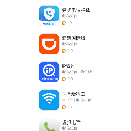
骚扰电话拦截
电话/短信
1.0
滴滴国际版
电话/短信
0.0
iP查询
电话/短信
|
通讯对讲
0.0
信号增强器
营业厅
|
电话/短信
3.7
虚拟电话
电话/短信