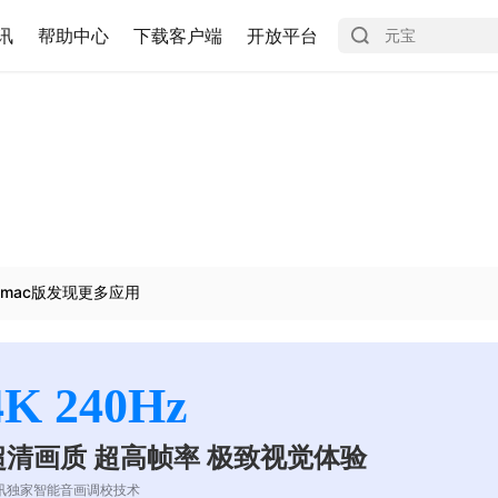
讯
帮助中心
下载客户端
开放平台
mac版发现更多应用
4K 240Hz
超清画质 超高帧率 极致视觉体验
讯独家智能音画调校技术