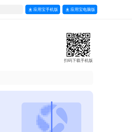
应用宝
手机版
应用宝
电脑版
扫码下载手机版