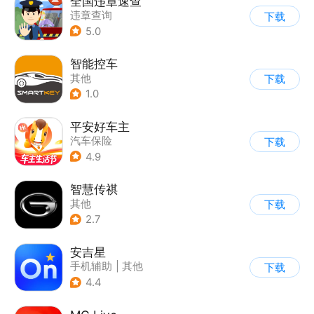
全国违章速查
违章查询
下载
5.0
智能控车
其他
下载
1.0
平安好车主
汽车保险
下载
4.9
智慧传祺
其他
下载
2.7
安吉星
手机辅助
|
其他
下载
4.4