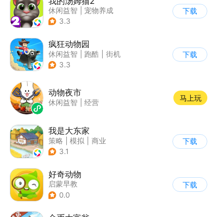
我的汤姆猫2
休闲益智
|
宠物养成
下载
|
汤姆猫
|
儿童游戏
3.3
疯狂动物园
休闲益智
|
跑酷
|
街机
下载
|
像素风
3.3
动物夜市
马上玩
休闲益智
|
经营
我是大东家
策略
|
模拟
|
商业
下载
|
卡通
3.1
好奇动物
启蒙早教
下载
0.0