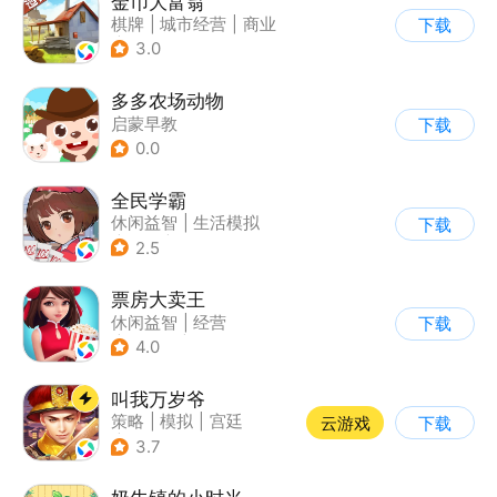
金币大富翁
棋牌
|
城市经营
|
商业
下载
|
脑洞
3.0
多多农场动物
启蒙早教
下载
0.0
全民学霸
休闲益智
|
生活模拟
下载
|
校园
|
卡通
2.5
票房大卖王
休闲益智
|
经营
下载
|
演艺圈
|
偶像
4.0
叫我万岁爷
策略
|
模拟
|
宫廷
云游戏
下载
|
剧情
3.7