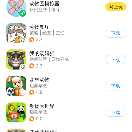
动物园模拟器
马上玩
休闲益智
|
消除
动物餐厅
策略
|
经营
|
烹饪
下载
|
宠物
3.7
我的汤姆猫
休闲益智
|
宠物养成
下载
|
汤姆猫
|
儿童游戏
2.7
森林动物
启蒙早教
下载
4.8
动物大世界
启蒙早教
下载
0.0