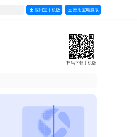
应用宝
手机版
应用宝
电脑版
扫码下载手机版