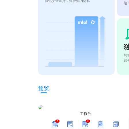
腾讯安全加持，保护你的隐私
给
独
账
预览