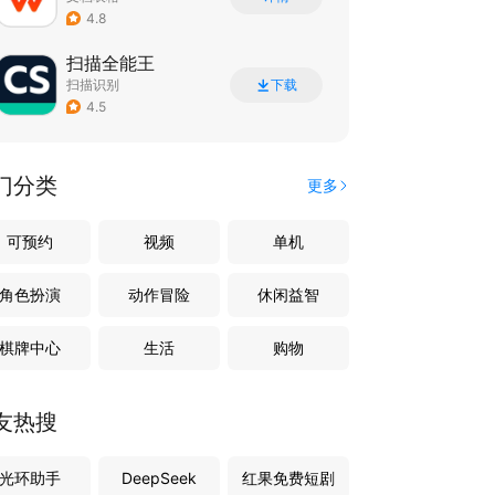
4.8
扫描全能王
扫描识别
下载
4.5
门分类
更多
可预约
视频
单机
角色扮演
动作冒险
休闲益智
棋牌中心
生活
购物
友热搜
光环助手
DeepSeek
红果免费短剧