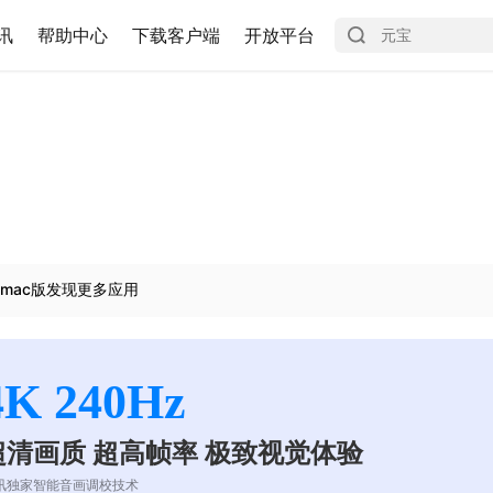
讯
帮助中心
下载客户端
开放平台
mac版发现更多应用
4K 240Hz
超清画质 超高帧率 极致视觉体验
讯独家智能音画调校技术