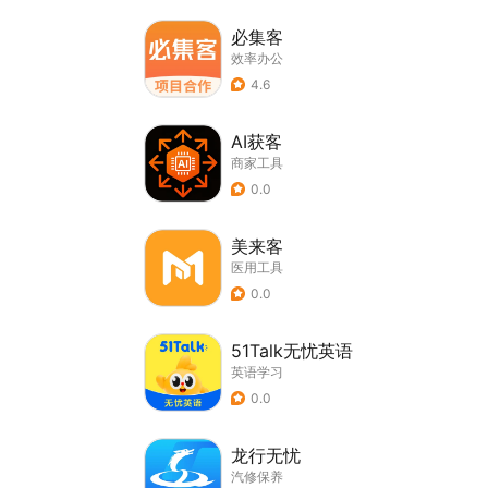
必集客
效率办公
4.6
AI获客
商家工具
0.0
美来客
医用工具
0.0
51Talk无忧英语
英语学习
0.0
龙行无忧
汽修保养