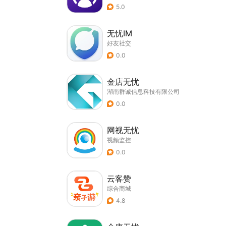
5.0
无忧IM
好友社交
0.0
金店无忧
湖南群诚信息科技有限公司
0.0
网视无忧
视频监控
0.0
云客赞
综合商城
4.8