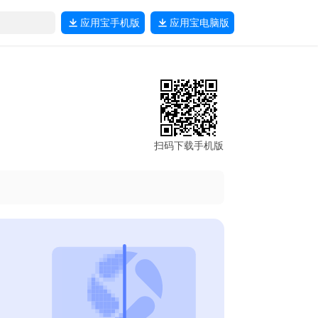
应用宝
手机版
应用宝
电脑版
扫码下载手机版