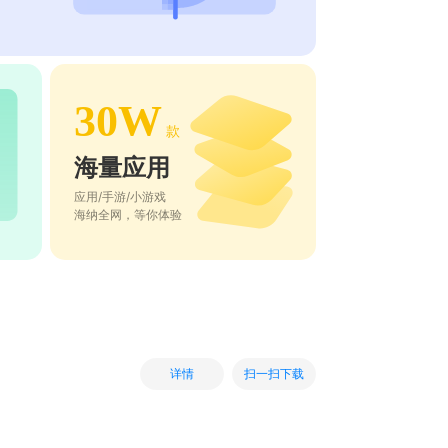
30W
款
海量应用
应用/手游/小游戏
海纳全网，等你体验
扫一扫下载
详情