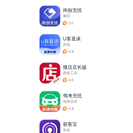
闲创无忧
兼职
5.0
U客直谈
其他
4.8
微店店长版
商家工具
4.6
驾考无忧
驾考培训
4.8
获客宝
其他