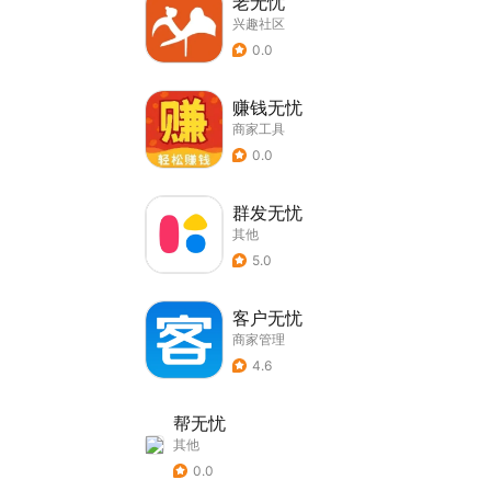
老无忧
兴趣社区
0.0
赚钱无忧
商家工具
0.0
群发无忧
其他
5.0
客户无忧
商家管理
4.6
帮无忧
其他
0.0