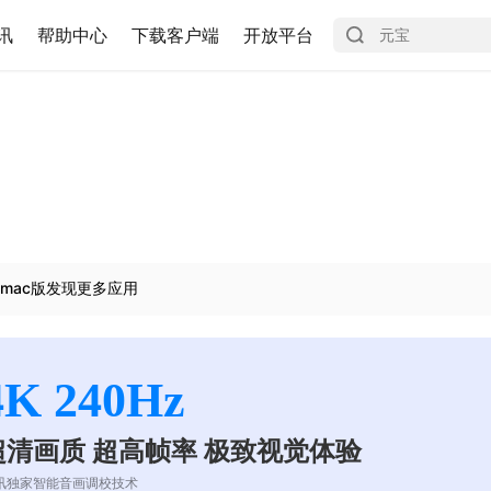
讯
帮助中心
下载客户端
开放平台
mac版发现更多应用
4K 240Hz
超清画质 超高帧率 极致视觉体验
讯独家智能音画调校技术