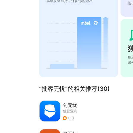
腾讯安全加持，保护你的隐私
给
独
账
“批客无忧”的相关推荐(30)
句无忧
信息查询
0.0