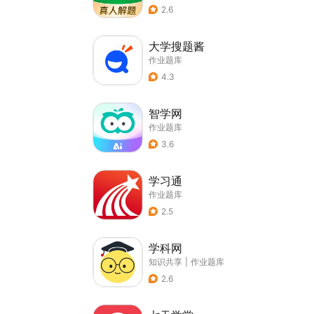
2.6
大学搜题酱
作业题库
4.3
智学网
作业题库
3.6
学习通
作业题库
2.5
学科网
知识共享
|
作业题库
2.6