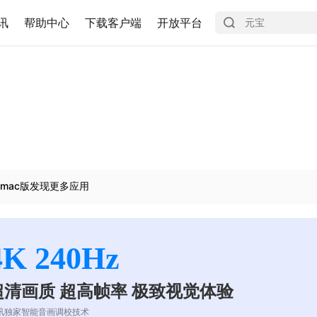
讯
帮助中心
下载客户端
开放平台
mac版发现更多应用
4K 240Hz
超清画质 超高帧率 极致视觉体验
讯独家智能音画调校技术