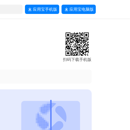
应用宝
手机版
应用宝
电脑版
扫码下载手机版