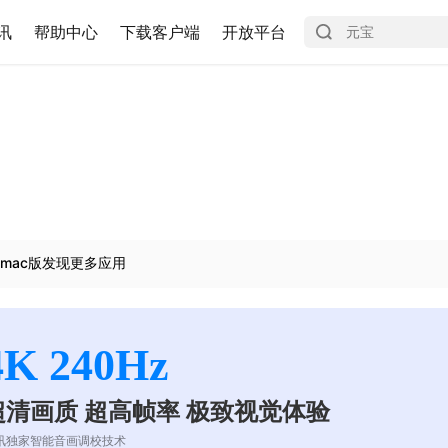
讯
帮助中心
下载客户端
开放平台
mac版发现更多应用
4K 240Hz
超清画质 超高帧率 极致视觉体验
讯独家智能音画调校技术