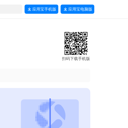
应用宝
手机版
应用宝
电脑版
扫码下载手机版