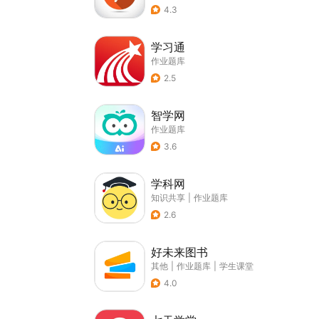
4.3
学习通
作业题库
2.5
智学网
作业题库
3.6
学科网
知识共享
|
作业题库
2.6
好未来图书
其他
|
作业题库
|
学生课堂
4.0