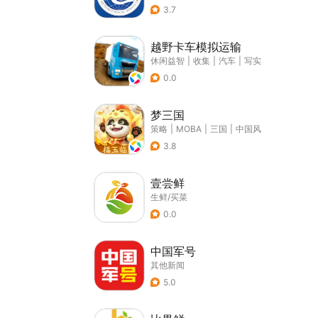
3.7
越野卡车模拟运输
休闲益智
|
收集
|
汽车
|
写实
0.0
梦三国
策略
|
MOBA
|
三国
|
中国风
3.8
壹尝鲜
生鲜/买菜
0.0
中国军号
其他新闻
5.0