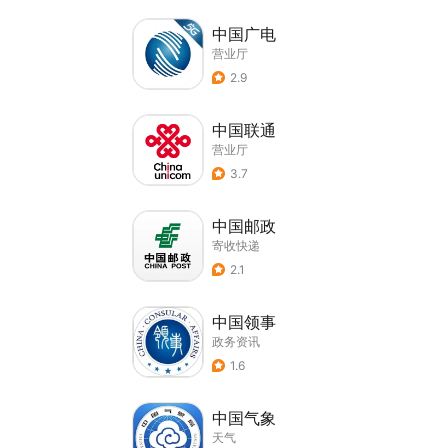
中国广电
营业厅
2.9
中国联通
营业厅
3.7
中国邮政
寄收快递
2.1
中国领事
政务资讯
1.6
中国气象
天气