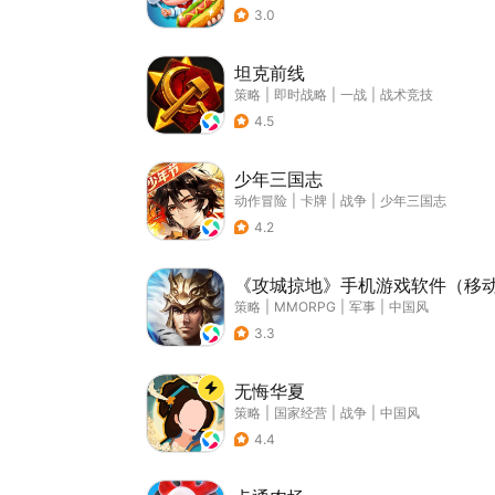
3.0
坦克前线
策略
|
即时战略
|
一战
|
战术竞技
4.5
少年三国志
动作冒险
|
卡牌
|
战争
|
少年三国志
4.2
《攻城掠地》手机游戏软件（移
策略
|
MMORPG
|
军事
|
中国风
3.3
无悔华夏
策略
|
国家经营
|
战争
|
中国风
4.4