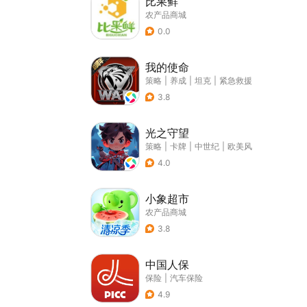
比果鲜
农产品商城
0.0
我的使命
策略
|
养成
|
坦克
|
紧急救援
3.8
光之守望
策略
|
卡牌
|
中世纪
|
欧美风
4.0
小象超市
农产品商城
3.8
中国人保
保险
|
汽车保险
4.9