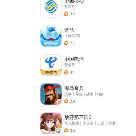
中国移动
营业厅
3.0
盒马
生鲜/买菜
2.7
中国电信
营业厅
4.5
海岛奇兵
策略
|
养成
|
战争
|
Q版
2.4
放开那三国3
角色扮演
|
回合制
|
三国
|
动漫
3.8