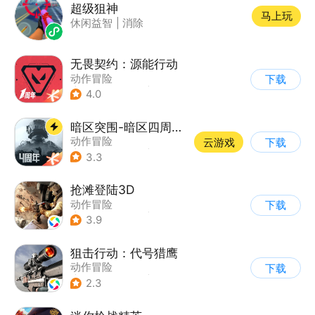
超级狙神
马上玩
休闲益智
|
消除
无畏契约：源能行动
动作冒险
下载
|
第一人称射击
|
枪战
4.0
|
5v5
暗区突围-暗区四周年开启
动作冒险
云游戏
下载
|
第一人称射击
|
枪战
3.3
|
逃离塔科夫
抢滩登陆3D
动作冒险
下载
|
第一人称射击
|
枪战
3.9
|
抢滩登陆
狙击行动：代号猎鹰
动作冒险
下载
|
第一人称射击
|
枪战
2.3
|
写实