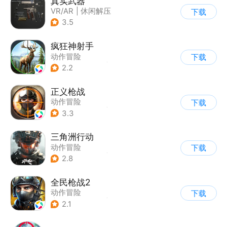
真实武器
VR/AR
|
休闲解压
下载
3.5
疯狂神射手
动作冒险
下载
|
第一人称射击
|
枪战
2.2
|
写实
正义枪战
动作冒险
下载
|
第一人称射击
|
枪战
3.3
|
战术竞技
三角洲行动
动作冒险
下载
|
第一人称射击
|
枪战
2.8
|
战术竞技
全民枪战2
动作冒险
下载
|
第一人称射击
|
枪战
2.1
|
二次元