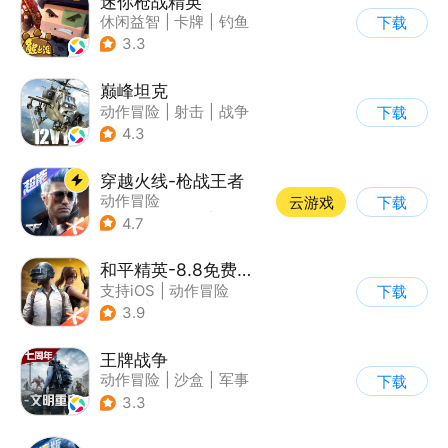
迷你枪战精英
休闲益智
|
卡牌
|
钓鱼
下载
|
童年
3.3
巅峰坦克
动作冒险
|
射击
|
战争
下载
|
战术竞技
4.3
穿越火线-枪战王者
动作冒险
云游戏
下载
|
第一人称射击
|
枪战
4.7
|
穿越火线
和平精英-8.8免费领20连抽
支持iOS
|
动作冒险
下载
|
PvP
|
枪战
3.9
王牌战争
动作冒险
|
沙盒
|
军事
下载
|
开放世界
3.3