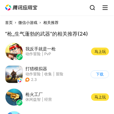
首页
微信小游戏
相关推荐
“枪_生气蓬勃的武器”的相关推荐(24)
我反手就是一枪
马上玩
动作冒险
|
PvP
打猎模拟器
动作冒险
|
收集
|
冒险
下载
|
开放世界
2.3
枪火工厂
马上玩
休闲益智
|
经营