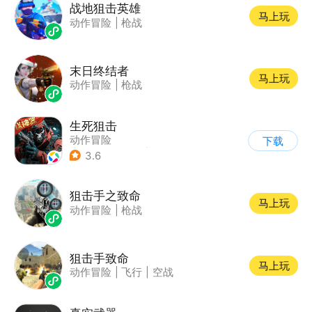
战地狙击英雄
马上玩
动作冒险
|
枪战
末日终结者
马上玩
动作冒险
|
枪战
生死狙击
动作冒险
下载
|
第一人称射击
|
枪战
3.6
|
战术竞技
狙击手之致命
马上玩
动作冒险
|
枪战
狙击手致命
马上玩
动作冒险
|
飞行
|
空战