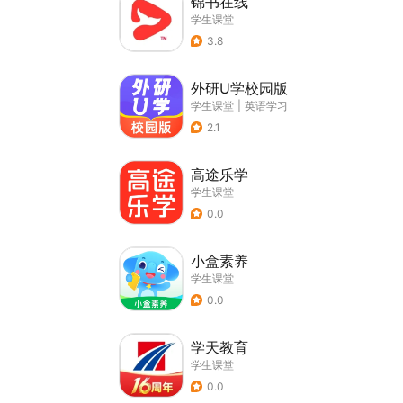
锦书在线
学生课堂
3.8
外研U学校园版
学生课堂
|
英语学习
2.1
高途乐学
学生课堂
0.0
小盒素养
学生课堂
0.0
学天教育
学生课堂
0.0