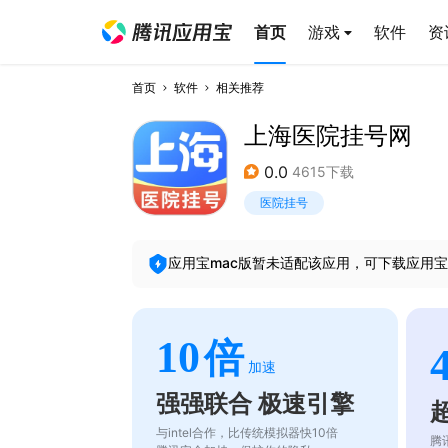
首页
游戏
软件
资
首页
软件
相关推荐
上海医院挂号网
0.0
4615下载
医院挂号
应用宝mac版暂未适配该应用，可下载应用宝
10
倍
加速
强强联合 极速引擎
与intel合作，比传统模拟器快10倍
腾