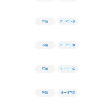
扫一扫下载
详情
扫一扫下载
详情
扫一扫下载
详情
扫一扫下载
详情