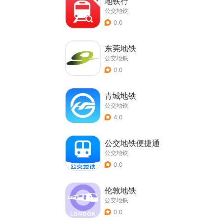
地铁行
公交地铁
0.0
东莞地铁
公交地铁
0.0
青城地铁
公交地铁
4.0
公交地铁便捷通
公交地铁
0.0
伦敦地铁
公交地铁
0.0