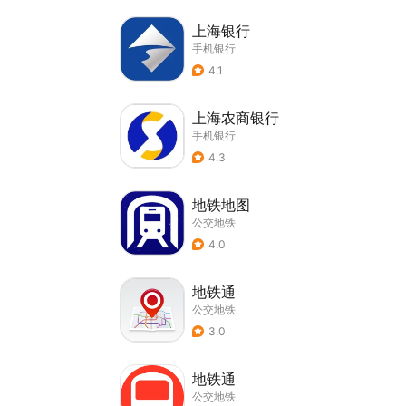
上海银行
手机银行
4.1
上海农商银行
手机银行
4.3
地铁地图
公交地铁
4.0
地铁通
公交地铁
3.0
地铁通
公交地铁