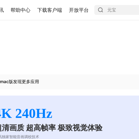
讯
帮助中心
下载客户端
开放平台
mac版发现更多应用
4K 240Hz
超清画质 超高帧率 极致视觉体验
讯独家智能音画调校技术