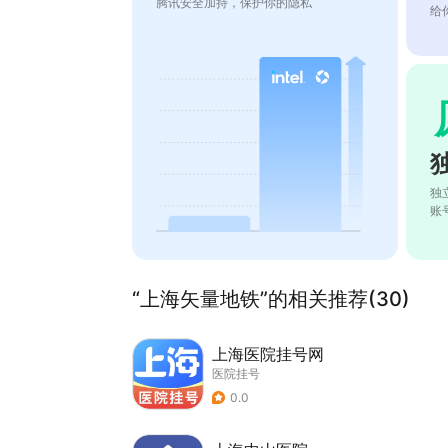
腾讯安全加持，保护你的隐私
给
独
账
“上海矢量地铁”的相关推荐(30)
上海医院挂号网
医院挂号
0.0