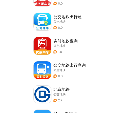
0.0
公交地铁出行通
公交地铁
0.0
实时地铁查询
公交地铁
1.0
公交地铁出行查询
公交地铁
0.0
北京地铁
公交地铁
2.7