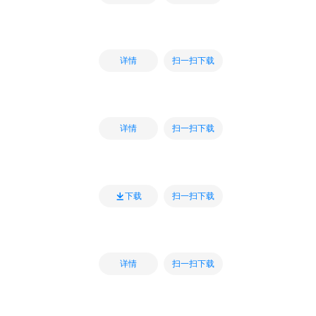
扫一扫下载
详情
扫一扫下载
详情
扫一扫下载
下载
扫一扫下载
详情