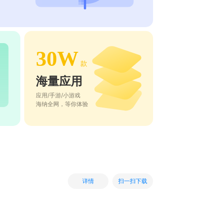
30W
款
海量应用
应用/手游/小游戏
海纳全网，等你体验
扫一扫下载
详情