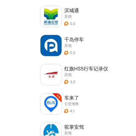
滨城通
其他
0.0
千岛停车
其他
0.0
红旗HS5行车记录仪
其他
3.0
车来了
公交地铁
4.1
驼掌安驾
其他