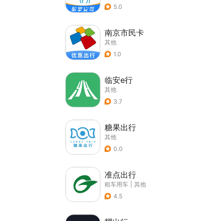
5.0
南京市民卡
其他
1.0
临安e行
其他
3.7
糖果出行
其他
0.0
准点出行
租车用车
|
其他
4.5