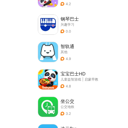
4.2
钢琴巴士
兴趣学习
0.0
智轨通
其他
4.9
宝宝巴士HD
儿童益智游戏
|
启蒙早教
4.8
坐公交
公交地铁
3.2