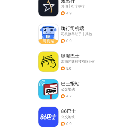
耀出行
其他
|
打车拼车
4.9
嗨行司机端
司机接单助手
|
其他
0.0
嗡嗡巴士
海南艺致科技有限公司
5.0
巴士报站
公交地铁
4.2
86巴士
公交地铁
0.0