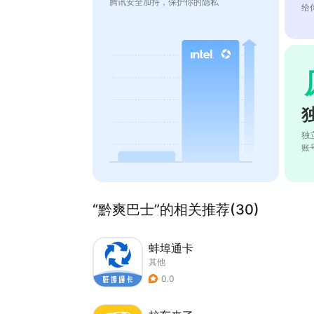
腾讯安全加持，保护你的隐私
给
独
账
“黔爽巴士”的相关推荐(30)
蚌埠通卡
其他
0.0