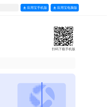
应用宝
手机版
应用宝
电脑版
扫码下载手机版