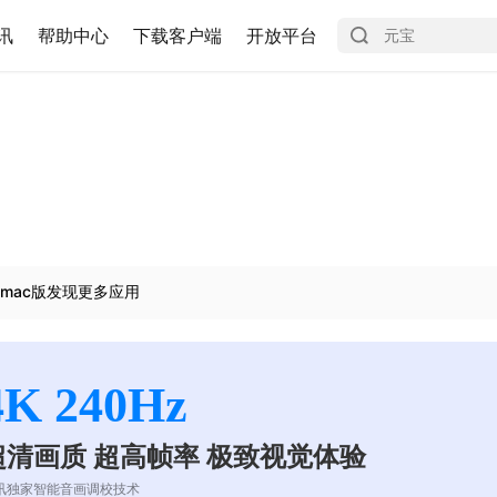
讯
帮助中心
下载客户端
开放平台
mac版发现更多应用
4K 240Hz
超清画质 超高帧率 极致视觉体验
讯独家智能音画调校技术