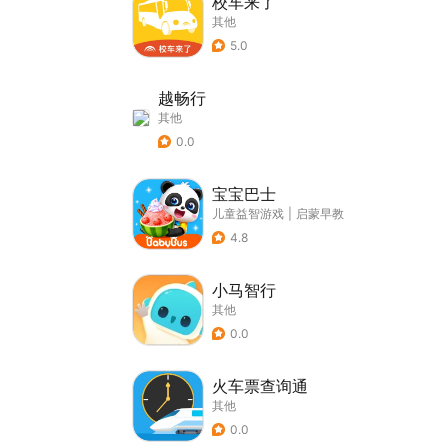
校车来了
其他
5.0
越畅行
其他
0.0
宝宝巴士
儿童益智游戏
|
启蒙早教
4.8
小马智行
其他
0.0
火车票查询通
其他
0.0