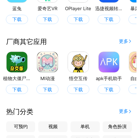
蓝兔
爱奇艺VR
OPlayer Lite
迅捷视频转换器
暴
下载
下载
下载
下载
厂商其它应用
更多
植物大僵尸杂交版
MI动漫
悟空互传
apk手机助手
自
下载
下载
下载
下载
热门分类
更多
可预约
视频
单机
角色扮演