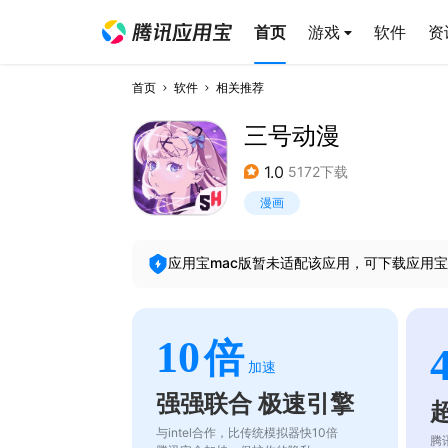
首页
游戏
软件
资
首页
软件
相关推荐
三号动漫
1.0
5172下载
漫画
应用宝mac版暂未适配该应用，可下载应用宝
10
倍
加速
强强联合 极速引擎
与intel合作，比传统模拟器快10倍
腾