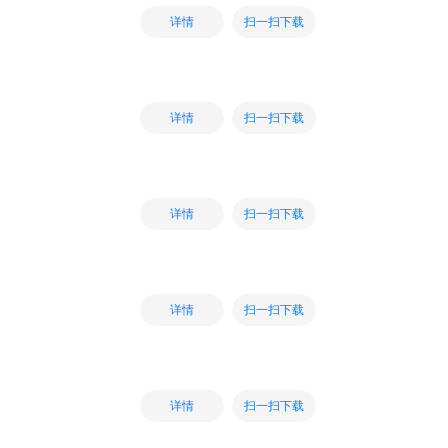
扫一扫下载
详情
扫一扫下载
详情
扫一扫下载
详情
扫一扫下载
详情
扫一扫下载
详情