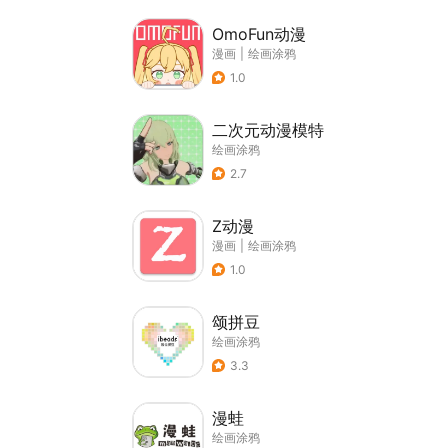
OmoFun动漫
漫画
|
绘画涂鸦
1.0
二次元动漫模特
绘画涂鸦
2.7
Z动漫
漫画
|
绘画涂鸦
1.0
颂拼豆
绘画涂鸦
3.3
漫蛙
绘画涂鸦