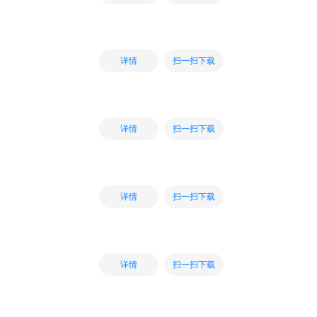
扫一扫下载
详情
扫一扫下载
详情
扫一扫下载
详情
扫一扫下载
详情