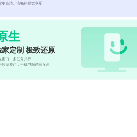
你更高清、流畅的视觉享受
原生
独家定制 极致还原
立窗口，多任务并行
号数据资产，手机电脑跨端互通