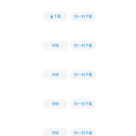
扫一扫下载
下载
扫一扫下载
详情
扫一扫下载
详情
扫一扫下载
详情
扫一扫下载
详情