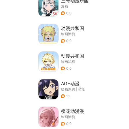
三号动漫乐园
漫画
0.0
动漫共和国
绘画涂鸦
0.0
动漫共和国
绘画涂鸦
0.0
AGE动漫
绘画涂鸦
|
壁纸
1.1
樱花动漫漫
绘画涂鸦
0.0