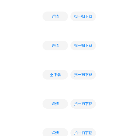
扫一扫下载
详情
扫一扫下载
详情
扫一扫下载
下载
扫一扫下载
详情
扫一扫下载
详情