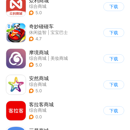
众利商城
综合商城
下载
5.0
奇妙碰碰车
休闲益智
|
宝宝巴士
下载
|
儿童游戏
|
卡通
4.7
摩境商城
综合商城
|
美妆商城
下载
5.0
安然商城
综合商城
下载
5.0
客拉客商城
综合商城
下载
0.0