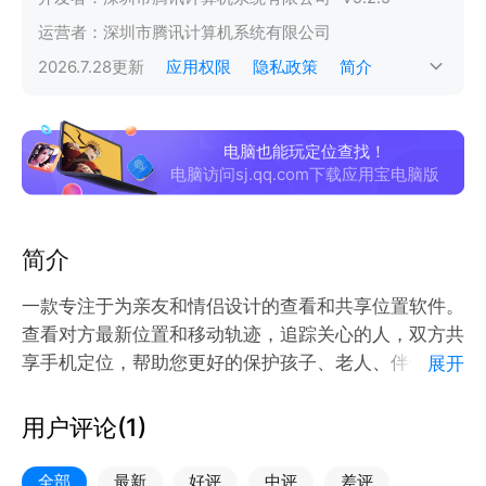
运营者：
深圳市腾讯计算机系统有限公司
2026.7.28
更新
应用权限
隐私政策
简介
电脑也能玩定位查找！
电脑访问sj.qq.com下载应用宝电脑版
简介
一款专注于为亲友和情侣设计的查看和共享位置软件。
查看对方最新位置和移动轨迹，追踪关心的人，双方共
享手机定位，帮助您更好的保护孩子、老人、伴侣、朋
展开
友的出行安全。
【产品功能】
用户评论(
1
)
1.远程守护亲友；实时提供亲人、朋友当前实时位置。
2.一键紧急求助；遇到危险一键求助，都将保障您的安
全部
最新
好评
中评
差评