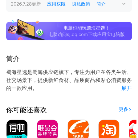
2026.7.28
更新
应用权限
隐私政策
简介
电脑也能玩蜀海星选！
电脑访问sj.qq.com下载应用宝电脑版
简介
蜀海星选是蜀海供应链旗下，专注为用户在各类生活、
社交场景下，提供新鲜食材、品质商品和贴心消费服务
的一款应用。
展开
【商品资源】
食材丰富：品类覆盖全面，品牌丰富
你可能还喜欢
更多
品质可靠：溯源体系完善，全程透明
专业采购：全球专业团队，稳定服务
【用户服务】