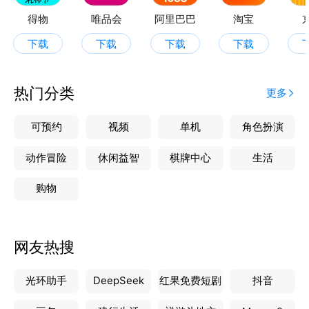
在线客服：在线客服实时答疑，确保购物过程通畅无阻
得物
唯品会
阿里巴巴
淘宝
售后服务：完备的售后处理流程，解决用户的后顾之忧
下载
下载
下载
下载
热门分类
更多
可预约
视频
单机
角色扮演
动作冒险
休闲益智
棋牌中心
生活
购物
网友热搜
光环助手
DeepSeek
红果免费短剧
抖音