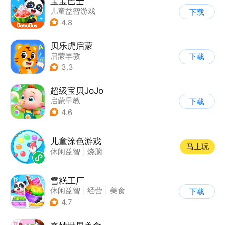
宝宝巴士
儿童益智游戏
下载
|
启蒙早教
4.8
贝乐虎启蒙
启蒙早教
下载
3.3
超级宝贝JoJo
启蒙早教
下载
4.6
儿童涂色游戏
马上玩
休闲益智
|
烧脑
雪糕工厂
休闲益智
|
经营
|
美食
下载
|
宝宝巴士
4.7