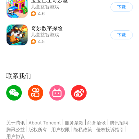
宝宝巴士奇妙屋
儿童益智游戏
下载
|
启蒙早教
|
Q版
4.6
|
数学数独
奇妙数字探险
儿童益智游戏
下载
|
兴趣学习
|
儿童教育
4.5
联系我们
|
|
|
|
|
关于腾讯
About Tencent
服务条款
商务洽谈
腾讯招聘
|
|
|
|
|
腾讯公益
版权所有
用户权限
隐私政策
侵权投诉指引
用户协议