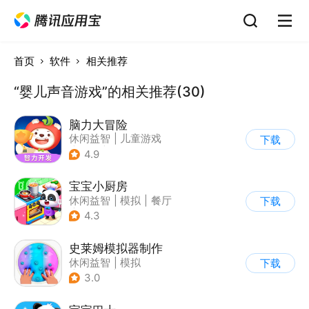
首页
软件
相关推荐
“婴儿声音游戏”的相关推荐(30)
脑力大冒险
休闲益智
|
儿童游戏
下载
|
卡通
|
学习教育
4.9
宝宝小厨房
休闲益智
|
模拟
|
餐厅
下载
|
宝宝巴士
4.3
史莱姆模拟器制作
休闲益智
|
模拟
下载
|
史莱姆
|
卡通
3.0