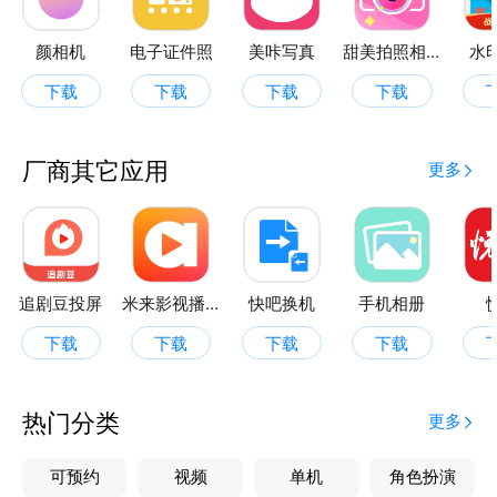
颜相机
电子证件照
美咔写真
甜美拍照相机
水
下载
下载
下载
下载
厂商其它应用
更多
追剧豆投屏
米来影视播放器
快吧换机
手机相册
下载
下载
下载
下载
热门分类
更多
可预约
视频
单机
角色扮演