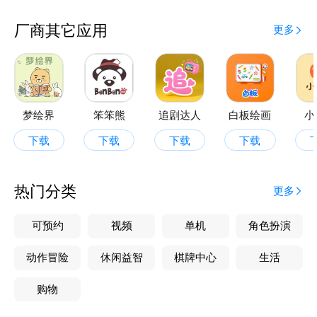
“涂鸦画板” 为创作者提供自由挥洒创意的天地。在这
里，不受任何拘束，随时记录脑海中闪现的灵感火花。
厂商其它应用
更多
无论是简单草图构思，还是完整作品创作，丰富画笔工
具与色彩选项，助你将创意完美呈现在画布上
教学课程板块汇聚热门推荐的优质内容。从入门基础学
习掌握绘画基本原理,到二次元绘画教程探索独特风格
技巧，再到“素描教学”修炼扎实基本功，系统课程助力
梦绘界
笨笨熊
追剧达人
白板绘画
小
不同阶段创作者不断成长，在绘画之路上稳步前行
下载
下载
下载
下载
以丰富功能与贴心设计，成为你绘画创作道路上的得力
伙伴，快来开启专属艺术创作之旅吧！
热门分类
更多
可预约
视频
单机
角色扮演
动作冒险
休闲益智
棋牌中心
生活
购物