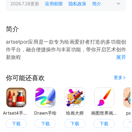
2026.7.28
更新
应用权限
隐私政策
简介
简介
artsetpor应用是一款专为绘画爱好者打造的多功能创
作平台，融合便捷操作与丰富功能，带你开启艺术创作
新旅程
展开
应用内设有 “绘画乐园” 板块，涵盖漫画、动物、人
物、植物等多种素材模版。无论是想绘制可爱萌宠、二
你可能还喜欢
更多
次元人物，还是唯美花卉，海量线稿模版任你挑选，轻
松找到创作灵感，为绘画之旅搭建坚实起点
“动漫素材” 功能支持导入图片进行临摹。对于绘画新
手，通过临摹经典动漫形象，能深入学习线条运用、人
物比例与构图技巧；对有一定基础的创作者，临摹不同
Artset4手绘板
Drawn手绘
绘画大师
画图世界画板
pa
风格作品可拓宽创作视野，提升绘画水平，在不断临摹
下载
下载
下载
下载
中实现从新手到高手的蜕变