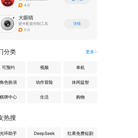
4.0
大眼睛
硬件配套控制工具
详情
0.0
门分类
更多
可预约
视频
单机
角色扮演
动作冒险
休闲益智
棋牌中心
生活
购物
友热搜
光环助手
DeepSeek
红果免费短剧