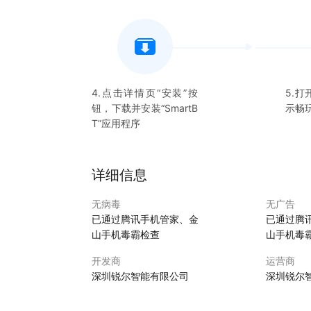
4.点击详情页“安装”按
5.打
钮，下载并安装“
SmartB
示畅
T
”应用程序
详细信息
无病毒
无广告
已通过腾讯手机管家、金
已通过腾
山手机毒霸检查
山手机毒
开发商
运营商
深圳锐尔智能有限公司
深圳锐尔