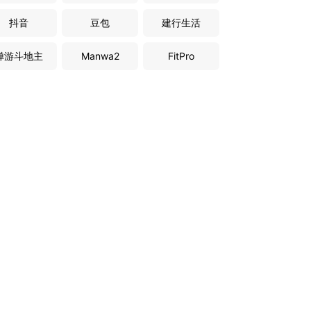
抖音
豆包
建行生活
禅游斗地主
Manwa2
FitPro