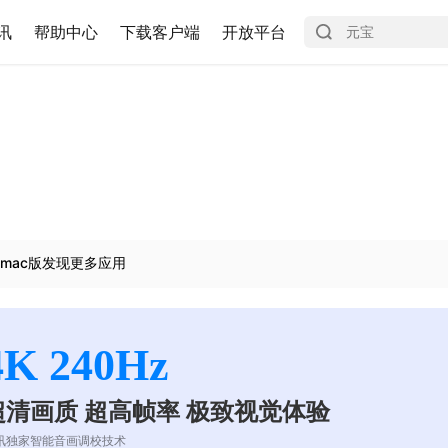
讯
帮助中心
下载客户端
开放平台
mac版发现更多应用
4K 240Hz
超清画质 超高帧率 极致视觉体验
讯独家智能音画调校技术