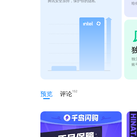
腾讯安全加持，保护你的隐私
给
独
账
152
预览
评论