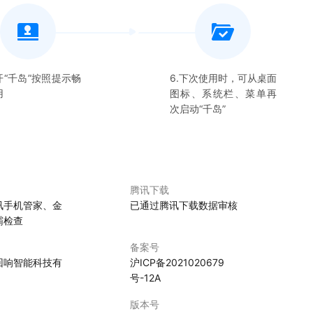
开“
千岛
”按照提示畅
6.下次使用时，可从桌面
用
图标、系统栏、菜单再
次启动“
千岛
”
腾讯下载
讯手机管家、金
已通过腾讯下载数据审核
霸检查
备案号
回响智能科技有
沪ICP备2021020679
号-12A
版本号