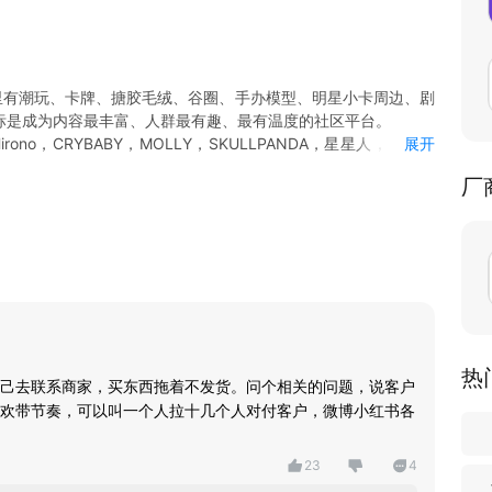
里有潮玩、卡牌、搪胶毛绒、谷圈、手办模型、明星小卡周边、剧
标是成为内容最丰富、人群最有趣、最有温度的社区平台。
ono，CRYBABY，MOLLY，SKULLPANDA，星星人，小马宝
展开
个热门 IP。
厂
为确认款，不用抽直接买；买家一秒入柜，随时发货；
的鉴别师团队，超百万正品样品库实时信息对比，提供 100% 正品
料库，集中竞价，实时最低价；
实时监测；
看我与伙伴的共用爱好。
热
己去联系商家，买东西拖着不发货。问个相关的问题，说客户
欢带节奏，可以叫一个人拉十几个人对付客户，微博小红书各
23
4