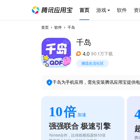
首页
游戏
软件
资
首页
软件
千岛
千岛
4.0
90.1万下载
潮流生活社区
千岛
为手机应用，需先安装腾讯应用宝提供电
10
倍
加速
强强联合 极速引擎
与intel合作，比传统模拟器快10倍
腾