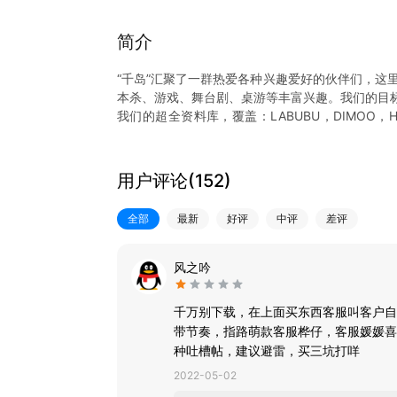
简介
“千岛”汇聚了一群热爱各种兴趣爱好的伙伴们，这
本杀、游戏、舞台剧、桌游等丰富兴趣。我们的目
我们的超全资料库，覆盖：LABUBU，DIMOO，Hir
莉，哪吒，第五人格，流放之路2，时代少年团等千余
1. 【千岛闪购·方便快捷】千岛闪购出售商品均
2. 【专业鉴别·正品保障】千岛平台拥有顶尖专业
用户评论(
152
)
保障；
3. 【超全商品库·实时最低价】290w+ 商品资
全部
最新
好评
中评
差评
4. 【最全图鉴百科】拍照识图一键搜索，市场价格
5. 【丰富兴趣档案】标记你的兴趣爱好，轻松查
风之吟
千万别下载，在上面买东西客服叫客户自
带节奏，指路萌款客服桦仔，客服媛媛喜
种吐槽帖，建议避雷，买三坑打咩
2022-05-02