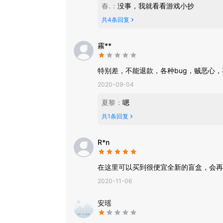
春.
：
没事，我就看看游戏小抄
共
4
条回复
霧**
特别差，不能退款，各种bug，贼恶心
2020-09-04
夏黎
：
嗯
共
1
条回复
R*n
在这里可以买到很便宜全新的盲盒，会再
2020-11-06
安瑶