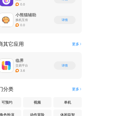
0.0
小熊猫辅助
换机互传
详情
0.0
商其它应用
更多
临界
交易平台
详情
3.6
门分类
更多
可预约
视频
单机
角色扮演
动作冒险
休闲益智