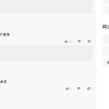
网
，不要用
13
1
来买
6
0