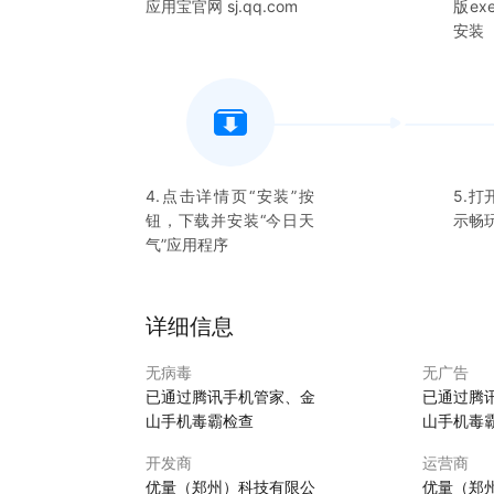
应用宝官网 sj.qq.com
版e
【其他服务】：支持桌面小组件，信息查看更方便
安装
4.点击详情页“安装”按
5.打
钮，下载并安装“
今日天
示畅
气
”应用程序
详细信息
无病毒
无广告
已通过腾讯手机管家、金
已通过腾
山手机毒霸检查
山手机毒
开发商
运营商
优量（郑州）科技有限公
优量（郑