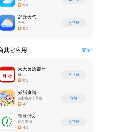
5.0
舒云天气
天气
下载
0.0
商其它应用
更多
天天黄历吉日
日历
下载
0.0
减脂食谱
减脂瘦身
|
其他
详情
4.9
朝暮计划
信息查询
下载
4.9