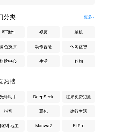
门分类
更多
可预约
视频
单机
角色扮演
动作冒险
休闲益智
棋牌中心
生活
购物
友热搜
光环助手
DeepSeek
红果免费短剧
抖音
豆包
建行生活
禅游斗地主
Manwa2
FitPro