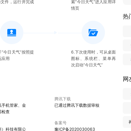
xe文件，运行并完成
索“
今日天气
”进入应用详
。天气预测附带语音播报功能，解放双眼，可看可听任您选择。
情页
热
开“
今日天气
”按照提
6.下次使用时，可从桌面
玩应用
图标、系统栏、菜单再
次启动“
今日天气
”
网
腾讯下载
讯手机管家、金
已通过腾讯下载数据审核
霸检查
备案号
州）科技有限公
豫ICP备2020030063