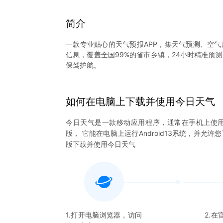
简介
一款专业贴心的天气预报APP，集天气预测、空
信息，覆盖全国99%的省市乡镇，24小时精准预
保驾护航。
具体功能介绍：
如何在电脑上下载并使用
今日天气
【天气预报】：自动定位当前位置，手动添加需求
动、紫外线等生活服务提醒，将细节落到实处。
今日天气
是一款移动应用程序，通常在手机上使
版， 它能在电脑上运行Android13系统，并允许
【空气质量】：实时监测空气质量，第一时间展示当
版下载并使用
今日天气
准备。
【日历查询】：公历、农历、老黄历一览，同时
子。
【健康养生】：包括季节养生、节气养生、月份养
健康。
1.打开电脑浏览器，访问
2.