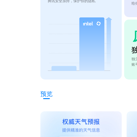
腾讯安全加持，保护你的隐私
给
独
账
预览