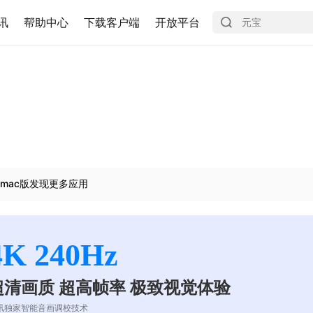
讯
帮助中心
下载客户端
开放平台
mac版发现更多应用
4K 240Hz
超清画质 超高帧率 极致视觉体验
讯独家智能音画调校技术