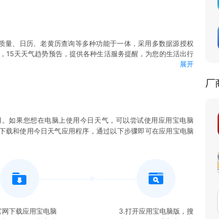
气质量、日历、老黄历查询等多种功能于一体，采用多数据源授权
测，15天天气趋势预告，提供各种生活服务提醒，为您的生活出行
展开
厂
城市，24小时天气预测，15日天气预报，还有贴心的洗车、运
用。如果您想在电脑上使用
今日天气
，可以尝试使用应用宝电脑
您下载和使用
今日天气
应用程序，通过以下步骤即可在应用宝电脑
地空气情况，包含PM2.5等6项空气质量指数，帮助您做好外出
提供吉日宜忌、星座运势等查询服务，不让您错过任何一个好日
生、饮食养生、生活养生、中医养生等，教你科学养生，改善亚
在官网下载应用宝电脑
3.打开应用宝电脑版，搜