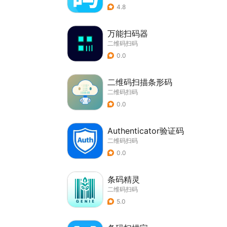
4.8
万能扫码器
二维码扫码
0.0
二维码扫描条形码
二维码扫码
0.0
Authenticator验证码
二维码扫码
0.0
条码精灵
二维码扫码
5.0