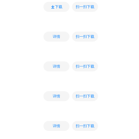
扫一扫下载
下载
扫一扫下载
详情
扫一扫下载
详情
扫一扫下载
详情
扫一扫下载
详情