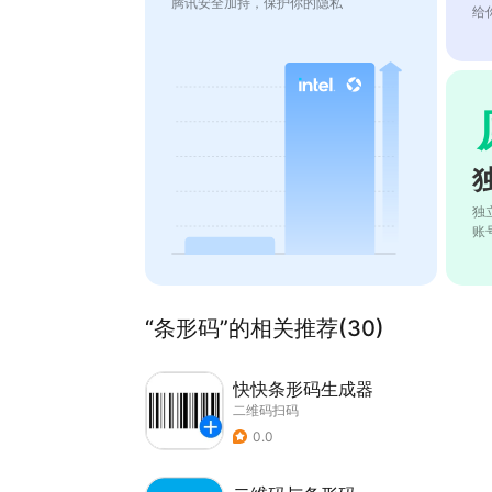
腾讯安全加持，保护你的隐私
给
独
账
“条形码”的相关推荐(30)
快快条形码生成器
二维码扫码
0.0