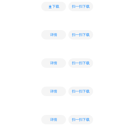
扫一扫下载
下载
扫一扫下载
详情
扫一扫下载
详情
扫一扫下载
详情
扫一扫下载
详情