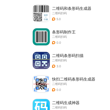
二维码和条形码生成器
二维码扫码
5.0
条形码制作王
二维码扫码
0.0
二维码条形码扫描
二维码扫码
3.0
快扫二维码条形码生成器
二维码扫码
0.0
二维码生成神器
二维码扫码