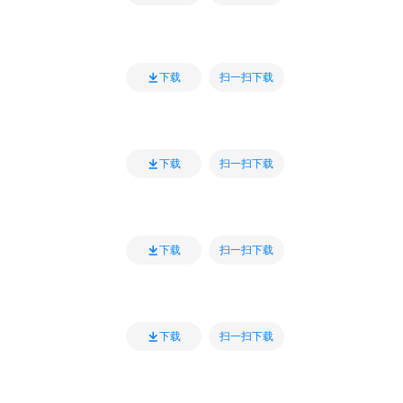
扫一扫下载
下载
扫一扫下载
下载
扫一扫下载
下载
扫一扫下载
下载