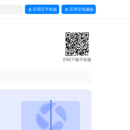
应用宝
手机版
应用宝
电脑版
扫码下载手机版