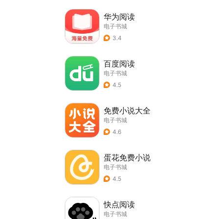
华为阅读
电子书城
3.4
百度阅读
电子书城
4.5
免费小说大全
电子书城
4.6
蛋花免费小说
电子书城
4.5
快点阅读
电子书城