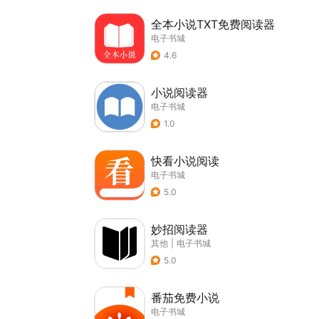
全本小说TXT免费阅读器
电子书城
4.6
小说阅读器
电子书城
1.0
快看小说阅读
电子书城
5.0
妙招阅读器
其他
|
电子书城
5.0
番茄免费小说
电子书城