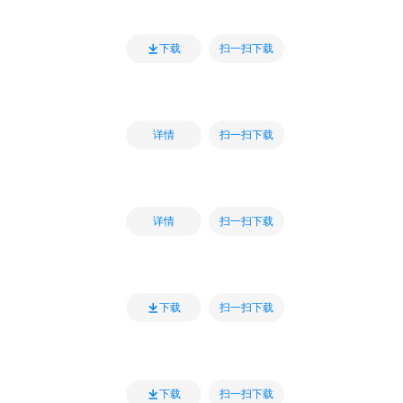
扫一扫下载
下载
扫一扫下载
详情
扫一扫下载
详情
扫一扫下载
下载
扫一扫下载
下载