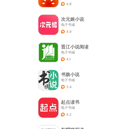
4.8
次元姬小说
电子书城
4.9
晋江小说阅读
电子书城
4.1
书旗小说
电子书城
3.4
起点读书
电子书城
4.2