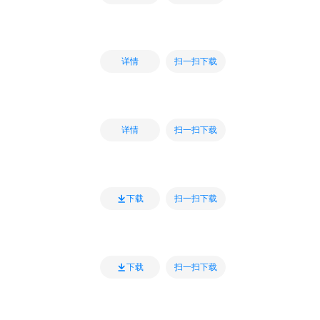
扫一扫下载
详情
扫一扫下载
详情
扫一扫下载
下载
扫一扫下载
下载