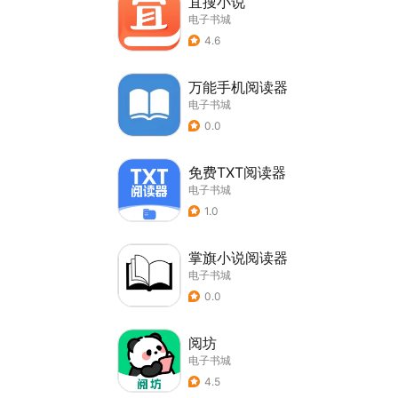
宜搜小说
电子书城
4.6
万能手机阅读器
电子书城
0.0
免费TXT阅读器
电子书城
1.0
掌旗小说阅读器
电子书城
0.0
阅坊
电子书城
4.5