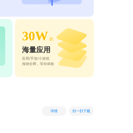
30W
款
海量应用
应用/手游/小游戏
海纳全网，等你体验
扫一扫下载
详情