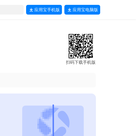
应用宝
手机版
应用宝
电脑版
扫码下载手机版