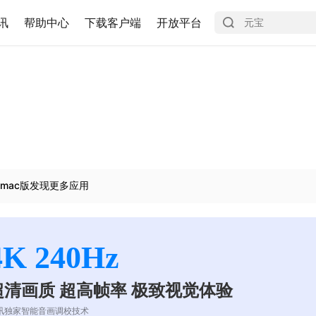
讯
帮助中心
下载客户端
开放平台
mac版发现更多应用
4K 240Hz
超清画质 超高帧率 极致视觉体验
讯独家智能音画调校技术