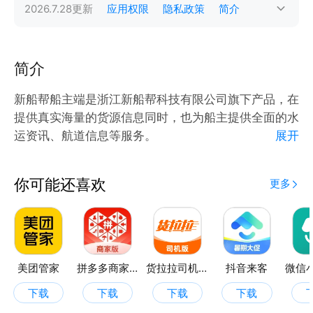
2026.7.28
更新
应用权限
隐私政策
简介
简介
新船帮船主端是浙江新船帮科技有限公司旗下产品，在
提供真实海量的货源信息同时，也为船主提供全面的水
运资讯、航道信息等服务。
展开
新船帮以提升水运服务作为理念，为广大船主提供更方
便、更安全的使用体验。
你可能还喜欢
更多
【功能亮点】
海量货源：
10W+的认证货源信息，海量货源覆盖全国各大港口。
智能匹配：
船货智能匹配，根据您的空船信息、船只位置及目的
美团管家
拼多多商家版
货拉拉司机版
抖音来客
地，智能推荐货源，更加快捷方便的接单方式，让您省
下载
下载
下载
下载
时省心。